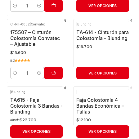
VER OPCIONES
Cantidad
CI-NT-0002
|
Convatec
|
Blunding
175507 – Cinturón
TA-614 - Cinturón para
Colostomía Convatec
Colostomía - Blunding
– Ajustable
$16.700
$15.600
5.0
VER OPCIONES
Cantidad
|
Blunding
|
TA615 - Faja
Faja Colostomía 4
Colostomía 3 Bandas -
Bandas Económica –
Blunding
Tallas
$22.700
$12.100
desde
VER OPCIONES
VER OPCIONES