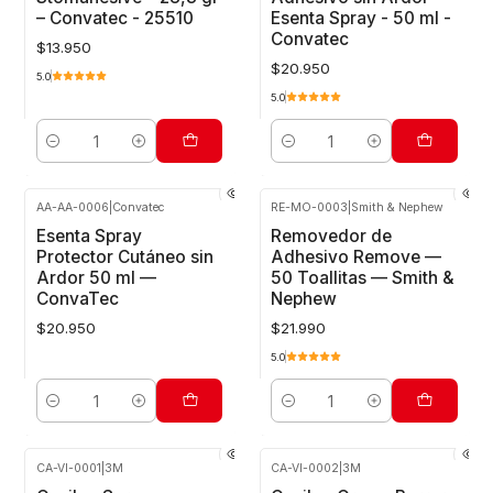
– Convatec - 25510
Esenta Spray - 50 ml -
Convatec
$13.950
$20.950
5.0
5.0
Cantidad
Cantidad
AA-AA-0006
|
Convatec
RE-MO-0003
|
Smith & Nephew
Esenta Spray
Removedor de
Protector Cutáneo sin
Adhesivo Remove —
Ardor 50 ml —
50 Toallitas — Smith &
ConvaTec
Nephew
$20.950
$21.990
5.0
Cantidad
Cantidad
CA-VI-0001
|
3M
CA-VI-0002
|
3M