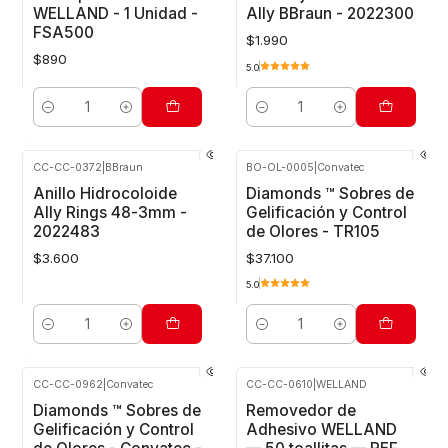
WELLAND - 1 Unidad -
Ally BBraun - 2022300
FSA500
$1.990
$890
5.0
Cantidad
Cantidad
CC-CC-0372
|
BBraun
BO-OL-0005
|
Convatec
Anillo Hidrocoloide
Diamonds ™ Sobres de
Ally Rings 48-3mm -
Gelificación y Control
2022483
de Olores - TR105
$3.600
$37.100
5.0
Cantidad
Cantidad
CC-CC-0962
|
Convatec
CC-CC-0610
|
WELLAND
Agotado
Diamonds ™ Sobres de
Removedor de
Gelificación y Control
Adhesivo WELLAND