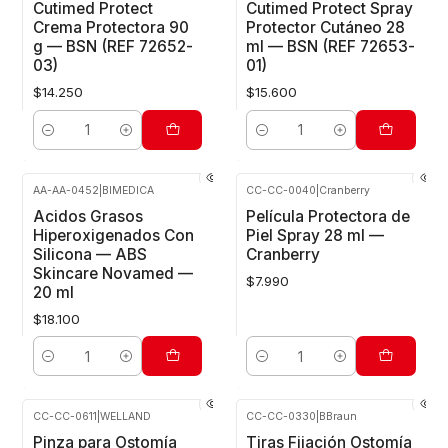
Cutimed Protect
Cutimed Protect Spray
Crema Protectora 90
Protector Cutáneo 28
g — BSN (REF 72652-
ml — BSN (REF 72653-
03)
01)
$14.250
$15.600
Cantidad
Cantidad
AA-AA-0452
|
BIMEDICA
CC-CC-0040
|
Cranberry
Acidos Grasos
Película Protectora de
Hiperoxigenados Con
Piel Spray 28 ml —
Silicona — ABS
Cranberry
Skincare Novamed —
$7.990
20 ml
$18.100
Cantidad
Cantidad
CC-CC-0611
|
WELLAND
CC-CC-0330
|
BBraun
Pinza para Ostomía
Tiras Fijación Ostomía