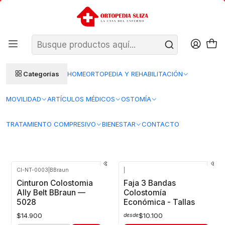
SANTIAGO: ENTREGA AL DÍA HÁBIL SIGUIENTE (L–V)
Ver condiciones
REGIONES 48–72 HORAS HÁBILES
Inicio
Ostomia
Accesorios para ostomia
Accesorios para ostomia
Categorías
HOME
ORTOPEDIA Y REHABILITACIÓN
Accesorios para ostomía que mejoran la protección, comodidad y
durabilidad del sistema. Incluyen pastas, polvos protectores,
barreras cutáneas y removedores, ideales para mantener la piel
MOVILIDAD
ARTÍCULOS MÉDICOS
OSTOMÍA
sana y facilitar el cuidado diario. Productos pensados para brindar
seguridad y bienestar en el manejo cotidiano de la ostomía.
TRATAMIENTO COMPRESIVO
BIENESTAR
CONTACTO
FILTROS
CI-NT-0003
|
BBraun
|
Cinturon Colostomia
Faja 3 Bandas
Ally Belt BBraun —
Colostomía
5028
Económica - Tallas
$14.900
$10.100
desde