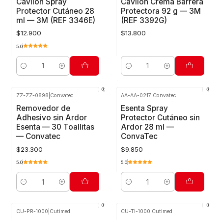
Cavilon Spray
Cavilon Crema Barrera
Protector Cutáneo 28
Protectora 92 g — 3M
ml — 3M (REF 3346E)
(REF 3392G)
$12.900
$13.800
5.0
Cantidad
Cantidad
ZZ-ZZ-0898
|
Convatec
AA-AA-0217
|
Convatec
Removedor de
Esenta Spray
Adhesivo sin Ardor
Protector Cutáneo sin
Esenta — 30 Toallitas
Ardor 28 ml —
— Convatec
ConvaTec
$23.300
$9.850
5.0
5.0
Cantidad
Cantidad
CU-PR-1000
|
Cutimed
CU-TI-1000
|
Cutimed