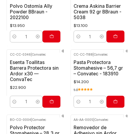
Polvo Ostomía Ally
Crema Askina Barrier
Powder BBraun -
Cream 92 gr BBraun -
2022100
5038
$13.950
$13.100
Cantidad
Cantidad
CC-CC-0346
|
Convatec
CC-CC-1188
|
Convatec
Esenta Toallitas
Pasta Protectora
Barrera Protectora sin
Stomahesive – 56,7 gr
Ardor x30 —
– Convatec - 183910
ConvaTec
$14.200
$22.900
5.0
Cantidad
Cantidad
BO-CO-0004
|
Convatec
AA-AA-0005
|
Convatec
Polvo Protector
Removedor de
Stomahesive – 28,3 gr
Adhesivo sin Ardor