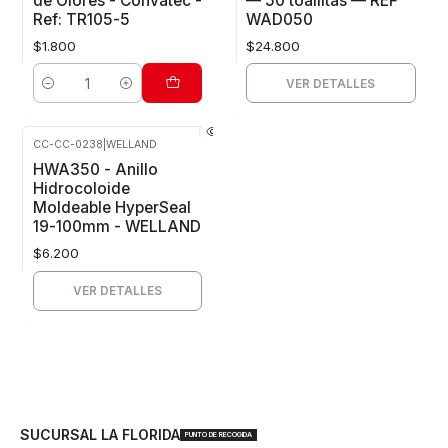
de Olores - Convatec -
— 50 toallitas — REF
Ref: TR105-5
WAD050
$1.800
$24.800
VER DETALLES
Cantidad
CC-CC-0238
|
WELLAND
Agotado
HWA350 - Anillo
Hidrocoloide
Moldeable HyperSeal
19-100mm - WELLAND
$6.200
VER DETALLES
SUCURSAL LA FLORIDA
PUNTO DE RECOGIDA