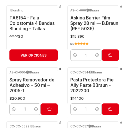
|
Blunding
AS-KI-0001
|
BBraun
TA6154 - Faja
Askina Barrier Film
Colostomía 4 Bandas
Spray 28 ml — B.Braun
Blunding - Tallas
(REF 5036)
$0
$15.390
desde
5.0
VER OPCIONES
Cantidad
AS-KI-0004
|
BBraun
CC-CC-0344
|
BBraun
Spray Removedor de
Pasta Protectora Piel
Adhesivo – 50 ml –
Ally Paste BBraun -
2005-1
2022200
$20.900
$14.100
Cantidad
Cantidad
CC-CC-0329
|
BBraun
CC-CC-0371
|
BBraun