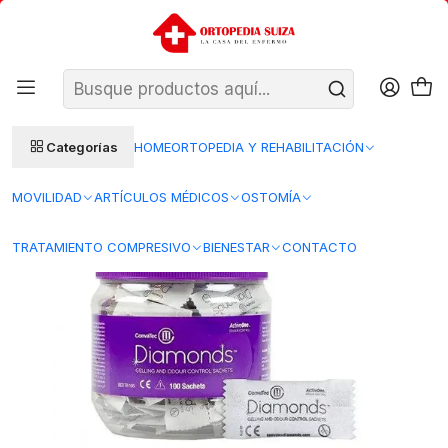
SANTIAGO: ENTREGA AL DÍA HÁBIL SIGUIENTE (L–V)
Ver condiciones
REGIONES 48–72 HORAS HÁBILES
Inicio
Ostomia
Accesorios para ostomia
Diamonds ™ Sobres de Gelificación y Control de Olores - TR105
Categorías
HOME
ORTOPEDIA Y REHABILITACIÓN
MOVILIDAD
ARTÍCULOS MÉDICOS
OSTOMÍA
TRATAMIENTO COMPRESIVO
BIENESTAR
CONTACTO