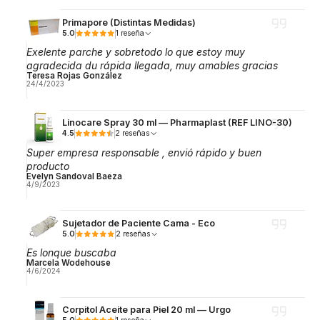
Primapore (Distintas Medidas)
5.0
1 reseña
Exelente parche y sobretodo lo que estoy muy
agradecida du rápida llegada, muy amables gracias
Teresa Rojas González
24/4/2023
Linocare Spray 30 ml — Pharmaplast (REF LINO-30)
4.5
2 reseñas
Super empresa responsable , envió rápido y buen
producto
Evelyn Sandoval Baeza
4/9/2023
Sujetador de Paciente Cama - Eco
5.0
2 reseñas
Es lonque buscaba
Marcela Wodehouse
4/6/2024
Corpitol Aceite para Piel 20 ml — Urgo