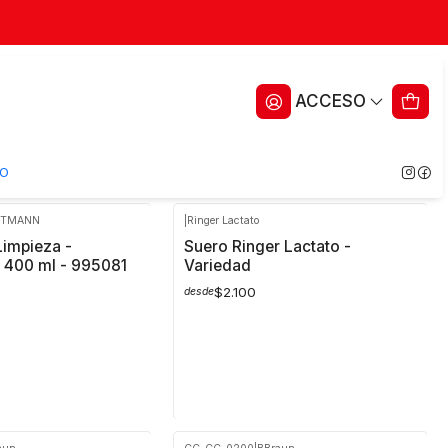
ACCESO
 clínico y domiciliario, disponibles en varios formatos. Aportan
O
RTMANN
|
Ringer Lactato
No disponible
impieza -
Suero Ringer Lactato -
 400 ml - 995081
Variedad
$2.100
desde