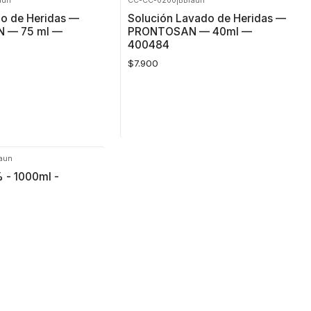
aun
CC-CC-0200
|
BBraun
VER DETALLES
o de Heridas —
Solución Lavado de Heridas —
 — 75 ml —
PRONTOSAN — 40ml —
400484
$7.900
aun
Cantidad
 - 1000ml -