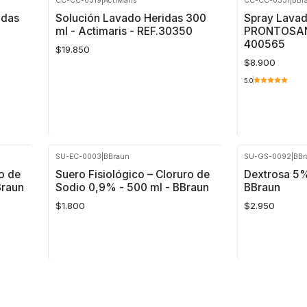
CC-CC-0319
|
ActiMaris
CC-CC-0331
|
BBr
Cantidad
Cantidad
idas
Solución Lavado Heridas 300
Spray Lavad
ml - Actimaris - REF.30350
PRONTOSAN
400565
$19.850
$8.900
5.0
SU-EC-0003
|
BBraun
SU-GS-0092
|
BBr
Cantidad
Cantidad
o de
Suero Fisiológico – Cloruro de
Dextrosa 5%
Braun
Sodio 0,9% - 500 ml - BBraun
BBraun
$1.800
$2.950
Cantidad
Cantidad