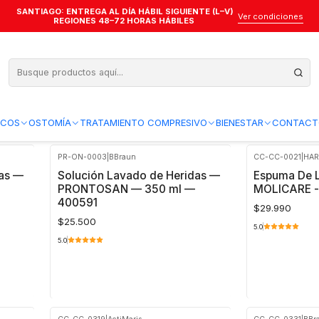
SANTIAGO: ENTREGA AL DÍA HÁBIL SIGUIENTE (L–V)
para limpieza heridas
Ver condiciones
REGIONES 48–72 HORAS HÁBILES
za heridas
de heridas, higiene nasal, ocular y cuidado general. Ideales para uso
ICOS
OSTOMÍA
TRATAMIENTO COMPRESIVO
BIENESTAR
CONTACT
PR-ON-0003
|
BBraun
CC-CC-0021
|
HA
das —
Solución Lavado de Heridas —
Espuma De L
PRONTOSAN — 350 ml —
MOLICARE -
400591
$29.990
$25.500
5.0
5.0