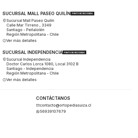
SUCURSAL MALL PASEO QUILÍN
PUNTO DE RECOGIDA
Sucursal Mall Paseo Quilín
Calle Mar Tirreno , 3349
Santiago - Peñalolén
Región Metropolitana - Chile
Ver más detalles
SUCURSAL INDEPENDENCIA
PUNTO DE RECOGIDA
Sucursal Independencia
Doctor Carlos Lorca 1080, Local 3102 B
Santiago - Independencia
Región Metropolitana - Chile
Ver más detalles
CONTÁCTANOS
contacto@ortopediasuiza.cl
56939107679