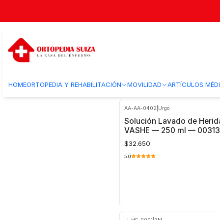
Inicio
Insumos Medicos
Soluciones y liquidos
Sueros y soluciones 
Sueros y soluciones para limpie
Sueros fisiológicos estériles al 0,9% y soluciones para limpieza 
hidratación, protección y prevención de infecciones.
HOME
ORTOPEDIA Y REHABILITACIÓN
MOVILIDAD
ARTÍCULOS MÉD
AA-AA-0402
|
Urgo
Solución Lavado de Heri
VASHE — 250 ml — 00313
$32.650
5.0