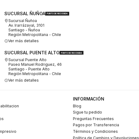
SUCURSAL ÑUÑOA
PUNTO DE RECOGIDA
Sucursal Ñuñoa
Av. Irarrázaval, 3101
Santiago - Ñuñoa
Región Metropolitana - Chile
Ver más detalles
SUCURSAL PUENTE ALTO
PUNTO DE RECOGIDA
Sucursal Puente Alto
Paseo Manuel Rodriguez, 46
Santiago - Puente Alto
Región Metropolitana - Chile
Ver más detalles
INFORMACIÓN
abilitacion
Blog
Sigue tu pedido
os
Preguntas Frecuentes
Pagos por Transferencia
mpresivo
Términos y Condiciones
Política de Cambios y Devoluciones