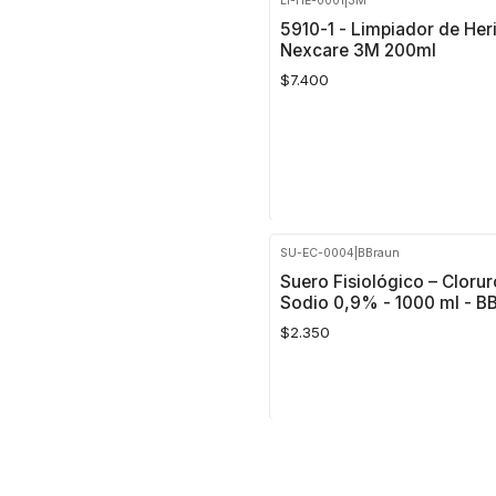
LI-HE-0001
|
3M
Cantidad
5910-1 - Limpiador de Her
Nexcare 3M 200ml
$7.400
SU-EC-0004
|
BBraun
Cantidad
Suero Fisiológico – Clorur
Sodio 0,9% - 1000 ml - B
$2.350
Cantidad