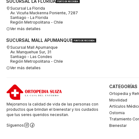
SUCURSAL LA FLORIDA
PUNTO DE RECOGIDA
Sucursal La Florida
Av. Vicuña Mackenna Poniente, 7287
Santiago - La Florida
Región Metropolitana - Chile
Ver más detalles
SUCURSAL MALL APUMANQUE
PUNTO DE RECOGIDA
Sucursal Mall Apumanque
Av. Manquehue Sur, 31
Santiago - Las Condes
Región Metropolitana - Chile
Ver más detalles
CATEGORÍAS
Ortopedia y Reh
Movilidad
Mejoramos la calidad de vida de las personas con
Artículos Médic
productos que brindan el bienestar y los cuidados
Ostomia
que tus seres queridos necesitan.
Tratamiento Co
Síguenos
Bienestar