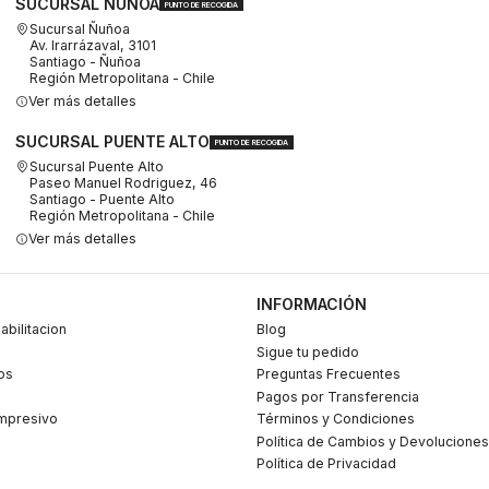
SUCURSAL ÑUÑOA
PUNTO DE RECOGIDA
Sucursal Ñuñoa
Av. Irarrázaval, 3101
Santiago - Ñuñoa
Región Metropolitana - Chile
Ver más detalles
SUCURSAL PUENTE ALTO
PUNTO DE RECOGIDA
Sucursal Puente Alto
Paseo Manuel Rodriguez, 46
Santiago - Puente Alto
Región Metropolitana - Chile
Ver más detalles
INFORMACIÓN
abilitacion
Blog
Sigue tu pedido
os
Preguntas Frecuentes
Pagos por Transferencia
mpresivo
Términos y Condiciones
Política de Cambios y Devoluciones
Política de Privacidad