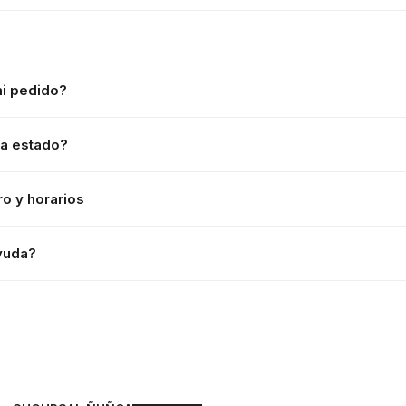
i pedido?
da estado?
ro y horarios
yuda?