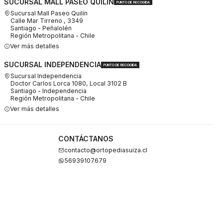
SUCURSAL MALL PASEO QUILÍN
PUNTO DE RECOGIDA
Sucursal Mall Paseo Quilín
Calle Mar Tirreno , 3349
Santiago - Peñalolén
Región Metropolitana - Chile
Ver más detalles
SUCURSAL INDEPENDENCIA
PUNTO DE RECOGIDA
Sucursal Independencia
Doctor Carlos Lorca 1080, Local 3102 B
Santiago - Independencia
Región Metropolitana - Chile
Ver más detalles
CONTÁCTANOS
contacto@ortopediasuiza.cl
56939107679