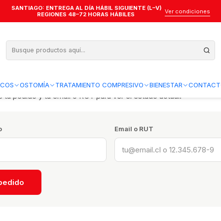
SANTIAGO: ENTREGA AL DÍA HÁBIL SIGUIENTE (L–V)
Ver condiciones
REGIONES 48–72 HORAS HÁBILES
ICOS
OSTOMÍA
TRATAMIENTO COMPRESIVO
BIENESTAR
CONTACT
 tu pedido y tu email o RUT para ver el estado actual.
o
Email o RUT
 pedido