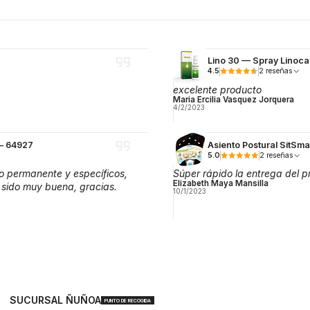
Lino 30 — Spray Linoca
4.5
2 reseñas
excelente producto
Maria Ercilia Vasquez Jorquera
4/2/2023
 — 64927
Asiento Postural SitSm
5.0
2 reseñas
o permanente y específicos,
Súper rápido la entrega del p
Elizabeth Maya Mansilla
 sido muy buena, gracias.
10/1/2023
SUCURSAL ÑUÑOA
PUNTO DE RECOGIDA