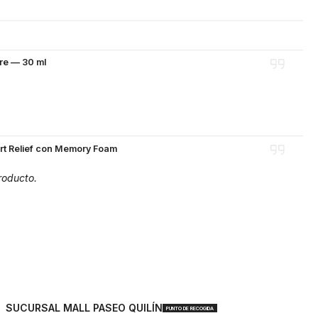
re — 30 ml
art Relief con Memory Foam
roducto.
SUCURSAL MALL PASEO QUILÍN
PUNTO DE RECOGIDA