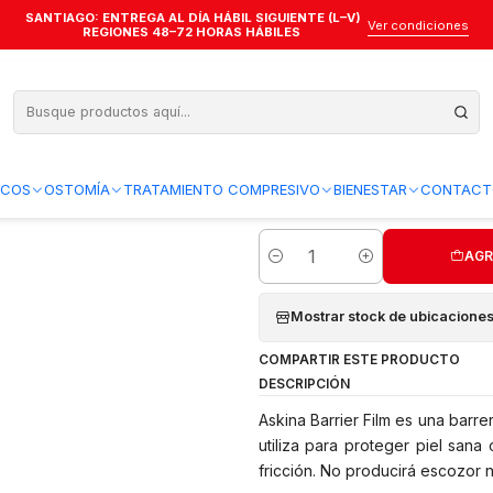
SANTIAGO: ENTREGA AL DÍA HÁBIL SIGUIENTE (L–V)
ras cutáneas ostomía
Spray Barrera Film Askina — 28 ml — 5036
Ver condiciones
REGIONES 48–72 HORAS HÁBILES
Spray Barrera 
5.0
2 reseñas
ICOS
OSTOMÍA
TRATAMIENTO COMPRESIVO
BIENESTAR
CONTACT
Agregar a la lista de favo
AGR
Cantidad
Mostrar stock de ubicacione
COMPARTIR ESTE PRODUCTO
DESCRIPCIÓN
Askina Barrier Film es una barr
utiliza para proteger piel sana 
fricción. No producirá escozor ni