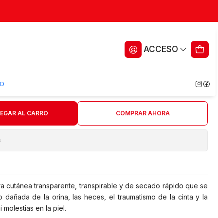
Film Askina — 28 ml — 5036
ACCESO
O
ritos
EGAR AL CARRO
COMPRAR AHORA
s
era cutánea transparente, transpirable y de secado rápido que se
o dañada de la orina, las heces, el traumatismo de la cinta y la
 molestias en la piel.