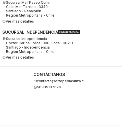
Sucursal Mall Paseo Quilín
Calle Mar Tirreno , 3349
Santiago - Peñalolén
Región Metropolitana - Chile
Ver más detalles
SUCURSAL INDEPENDENCIA
PUNTO DE RECOGIDA
Sucursal Independencia
Doctor Carlos Lorca 1080, Local 3102 B
Santiago - Independencia
Región Metropolitana - Chile
Ver más detalles
CONTÁCTANOS
contacto@ortopediasuiza.cl
56939107679