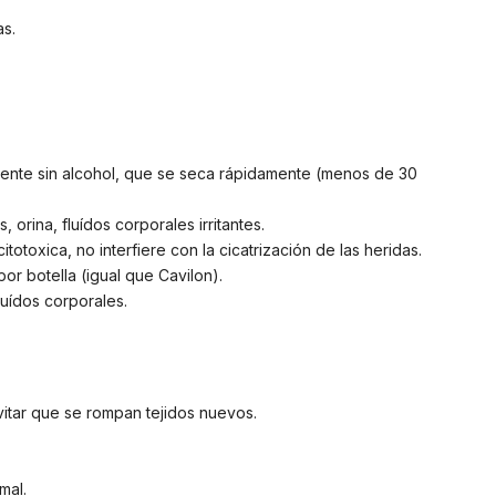
s.
rente sin alcohol, que se seca rápidamente (menos de 30
, orina, fluídos corporales irritantes.
itotoxica, no interfiere con la cicatrización de las heridas.
or botella (igual que Cavilon).
uí­dos corporales.
itar que se rompan tejidos nuevos.
mal.