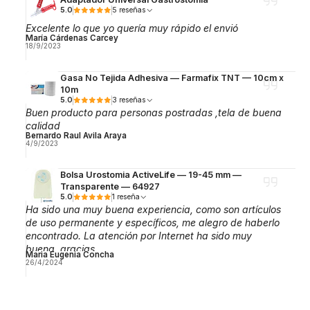
5.0
5 reseñas
Excelente lo que yo quería muy rápido el envió
María Cárdenas Carcey
18/9/2023
Gasa No Tejida Adhesiva — Farmafix TNT — 10cm x
10m
5.0
3 reseñas
Buen producto para personas postradas ,tela de buena
calidad
Bernardo Raul Avila Araya
4/9/2023
Bolsa Urostomia ActiveLife — 19-45 mm —
Transparente — 64927
5.0
1 reseña
Ha sido una muy buena experiencia, como son artículos
de uso permanente y específicos, me alegro de haberlo
encontrado. La atención por Internet ha sido muy
buena, gracias.
Maria Eugenia Concha
26/4/2024