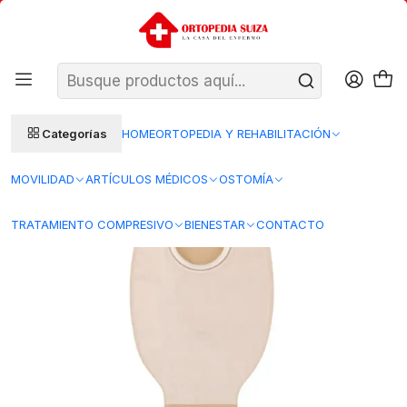
SANTIAGO: ENTREGA AL DÍA HÁBIL SIGUIENTE (L–V)
Ver condiciones
REGIONES 48–72 HORAS HÁBILES
Inicio
Ostomia
Bolsas ostomia
Bolsas drenables ostomía
Bolsa Drenable Con Clamp Flexible Proxima 2 — 60 mm — Beige —
73360A
Categorías
HOME
ORTOPEDIA Y REHABILITACIÓN
MOVILIDAD
ARTÍCULOS MÉDICOS
OSTOMÍA
TRATAMIENTO COMPRESIVO
BIENESTAR
CONTACTO