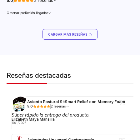
5.0
2 reseñas
Ordenar por
Recién llegados
CARGAR MÁS RESEÑAS
Reseñas destacadas
Asiento Postural SitSmart Relief con Memory Foam
5.0
2 reseñas
Súper rápido la entrega del producto.
Elizabeth Maya Mansilla
10/1/2023
Adaptador Universal Gastrostomía