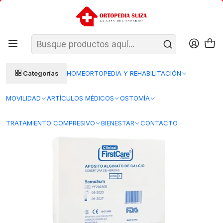
SANTIAGO: ENTREGA AL DÍA HÁBIL SIGUIENTE (L–V)
Ver condiciones
REGIONES 48–72 HORAS HÁBILES
Inicio
Insumos Medicos
Curacion herida
Apositos
Aposito Alginato de Calcio — 5 x 5 cm — FirstCare
Categorías
HOME
ORTOPEDIA Y REHABILITACIÓN
MOVILIDAD
ARTÍCULOS MÉDICOS
OSTOMÍA
TRATAMIENTO COMPRESIVO
BIENESTAR
CONTACTO