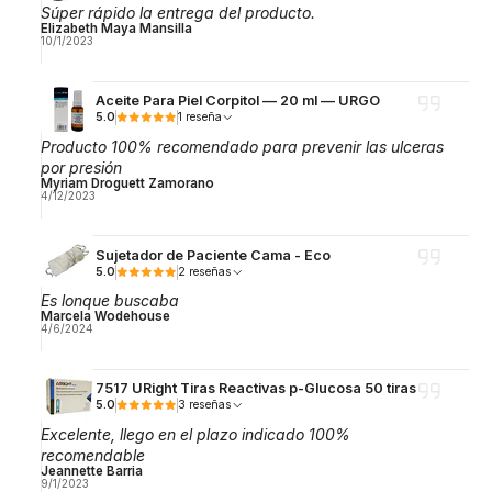
Súper rápido la entrega del producto.
Elizabeth Maya Mansilla
10/1/2023
Aceite Para Piel Corpitol — 20 ml — URGO
5.0
1 reseña
Producto 100% recomendado para prevenir las ulceras
por presión
Myriam Droguett Zamorano
4/12/2023
Sujetador de Paciente Cama - Eco
5.0
2 reseñas
Es lonque buscaba
Marcela Wodehouse
4/6/2024
7517 URight Tiras Reactivas p-Glucosa 50 tiras
5.0
3 reseñas
Excelente, llego en el plazo indicado 100%
recomendable
Jeannette Barria
9/1/2023