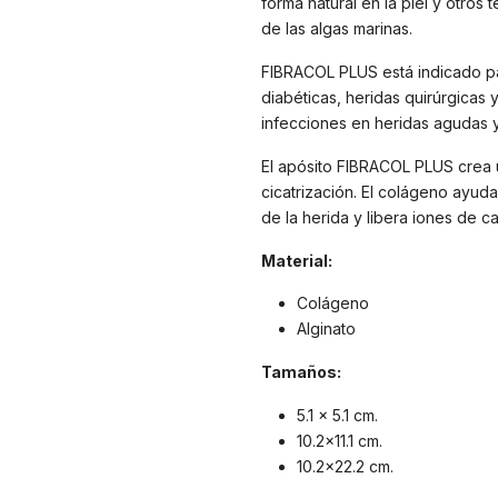
forma natural en la piel y otros 
de las algas marinas.
FIBRACOL PLUS está indicado par
diabéticas, heridas quirúrgicas
infecciones en heridas agudas y
El apósito FIBRACOL PLUS crea 
cicatrización. El colágeno ayud
de la herida y libera iones de c
Material:
Colágeno
Alginato
Tamaños:
5.1 x 5.1 cm.
10.2x11.1 cm.
10.2x22.2 cm.