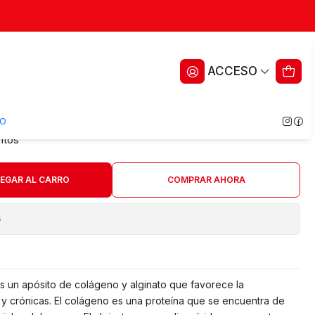
ágeno + Alginato — FIBRACOL
ACCESO
s —
O
ritos
EGAR AL CARRO
COMPRAR AHORA
s
 un apósito de colágeno y alginato que favorece la
 y crónicas. El colágeno es una proteína que se encuentra de