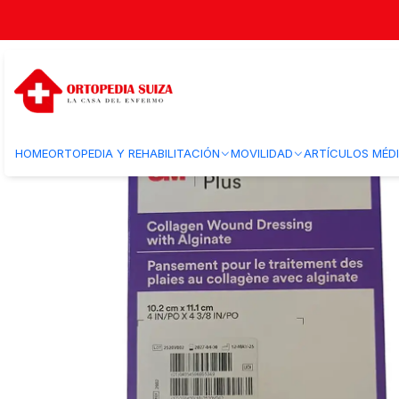
Inicio
Insumos Medicos
Curacion herida
Apositos
Apósito de Col
HOME
ORTOPEDIA Y REHABILITACIÓN
MOVILIDAD
ARTÍCULOS MÉD