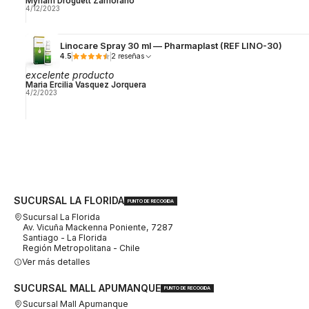
Myriam Droguett Zamorano
4/12/2023
Linocare Spray 30 ml — Pharmaplast (REF LINO-30)
4.5
2 reseñas
excelente producto
Maria Ercilia Vasquez Jorquera
4/2/2023
SUCURSAL LA FLORIDA
PUNTO DE RECOGIDA
Sucursal La Florida
Av. Vicuña Mackenna Poniente, 7287
Santiago - La Florida
Región Metropolitana - Chile
Ver más detalles
SUCURSAL MALL APUMANQUE
PUNTO DE RECOGIDA
Sucursal Mall Apumanque