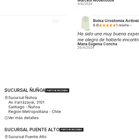
Marcela Wodehouse
4/6/2024
Bolsa Urostomia Activ
5.0
1 reseña
Ha sido una muy buena experi
me alegro de haberlo encontr
Maria Eugenia Concha
26/4/2024
SUCURSAL ÑUÑOA
PUNTO DE RECOGIDA
Sucursal Ñuñoa
Av. Irarrázaval, 3101
Santiago - Ñuñoa
Región Metropolitana - Chile
Ver más detalles
SUCURSAL PUENTE ALTO
PUNTO DE RECOGIDA
Sucursal Puente Alto