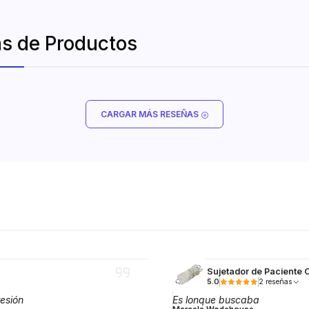
s de Productos
CARGAR MÁS RESEÑAS
Sujetador de Paciente 
5.0
2 reseñas
esión
Es lonque buscaba