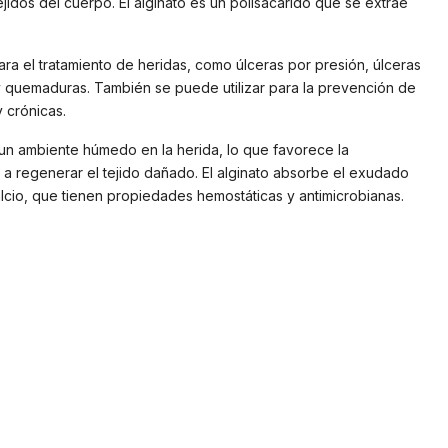
tejidos del cuerpo. El alginato es un polisacárido que se extrae
a el tratamiento de heridas, como úlceras por presión, úlceras
 y quemaduras. También se puede utilizar para la prevención de
 crónicas.
un ambiente húmedo en la herida, lo que favorece la
a a regenerar el tejido dañado. El alginato absorbe el exudado
alcio, que tienen propiedades hemostáticas y antimicrobianas.