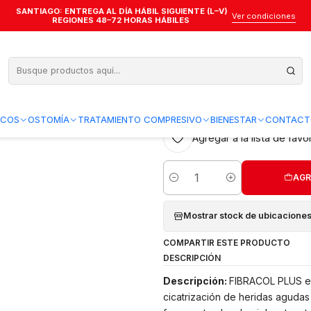
SANTIAGO: ENTREGA AL DÍA HÁBIL SIGUIENTE (L–V)
ágeno + Alginato — FIBRACOL PLUS — Medidas —
Ver condiciones
REGIONES 48–72 HORAS HÁBILES
Apósito de Col
PLUS — Medida
5.0
2 reseñas
ICOS
OSTOMÍA
TRATAMIENTO COMPRESIVO
BIENESTAR
CONTACT
Agregar a la lista de favo
AGR
Cantidad
Mostrar stock de ubicacione
COMPARTIR ESTE PRODUCTO
DESCRIPCIÓN
Descripción:
FIBRACOL PLUS es
cicatrización de heridas agudas