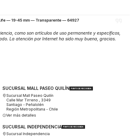
eLife — 19-45 mm — Transparente — 64927
encia, como son artículos de uso permanente y específicos,
ado. La atención por Internet ha sido muy buena, gracias.
SUCURSAL MALL PASEO QUILÍN
PUNTO DE RECOGIDA
Sucursal Mall Paseo Quilín
Calle Mar Tirreno , 3349
Santiago - Peñalolén
Región Metropolitana - Chile
Ver más detalles
SUCURSAL INDEPENDENCIA
PUNTO DE RECOGIDA
Sucursal Independencia