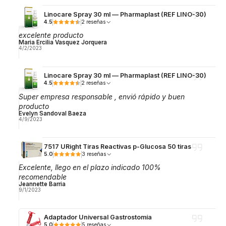
Linocare Spray 30 ml — Pharmaplast (REF LINO-30)
4.5
2 reseñas
excelente producto
Maria Ercilia Vasquez Jorquera
4/2/2023
Linocare Spray 30 ml — Pharmaplast (REF LINO-30)
4.5
2 reseñas
Super empresa responsable , envió rápido y buen
producto
Evelyn Sandoval Baeza
4/9/2023
7517 URight Tiras Reactivas p-Glucosa 50 tiras
5.0
3 reseñas
Excelente, llego en el plazo indicado 100%
recomendable
Jeannette Barria
9/1/2023
Adaptador Universal Gastrostomía
5.0
5 reseñas