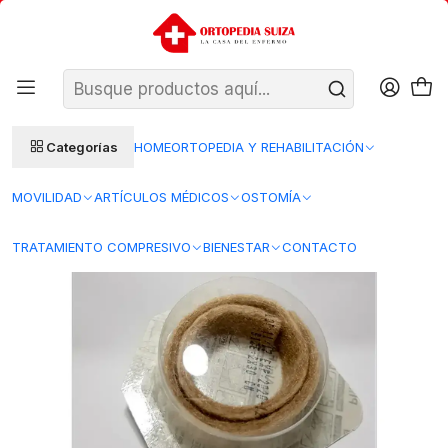
SANTIAGO: ENTREGA AL DÍA HÁBIL SIGUIENTE (L–V)
Ver condiciones
REGIONES 48–72 HORAS HÁBILES
Inicio
Insumos Medicos
Curacion herida
Algodon
Mecha Alginato de Calcio — 2x30 cm — FirstCare
Categorías
HOME
ORTOPEDIA Y REHABILITACIÓN
MOVILIDAD
ARTÍCULOS MÉDICOS
OSTOMÍA
TRATAMIENTO COMPRESIVO
BIENESTAR
CONTACTO