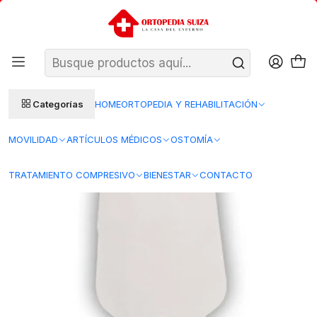
SANTIAGO: ENTREGA AL DÍA HÁBIL SIGUIENTE (L–V)
Ver condiciones
REGIONES 48–72 HORAS HÁBILES
Inicio
Ostomia
Bolsas ostomia
Bolsas urostomía
Bolsa Urostomía SurFit Natura – 57 mm – Transparente – 401545
Categorías
HOME
ORTOPEDIA Y REHABILITACIÓN
MOVILIDAD
ARTÍCULOS MÉDICOS
OSTOMÍA
TRATAMIENTO COMPRESIVO
BIENESTAR
CONTACTO