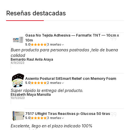
Reseñas destacadas
Gasa No Tejida Adhesiva — Farmafix TNT — 10cm x
10m
5.0
3 reseñas
Buen producto para personas postradas ,tela de buena
calidad
Bernardo Raul Avila Araya
4/9/2023
Asiento Postural SitSmart Relief con Memory Foam
5.0
2 reseñas
Súper rápido la entrega del producto.
Elizabeth Maya Mansilla
10/1/2023
7517 URight Tiras Reactivas p-Glucosa 50 tiras
5.0
3 reseñas
Excelente, llego en el plazo indicado 100%