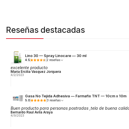
Reseñas destacadas
Lino 30 — Spray Linocare — 30 ml
4.5
2 reseñas
excelente producto
Maria Ercilia Vasquez Jorquera
4/2/2023
Gasa No Tejida Adhesiva — Farmafix TNT — 10cm x 10m
5.0
3 reseñas
Buen producto para personas postradas ,tela de buena calid
Bernardo Raul Avila Araya
4/9/2023