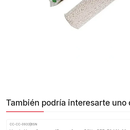
También podría interesarte uno 
CC-CC-0933
|
BSN