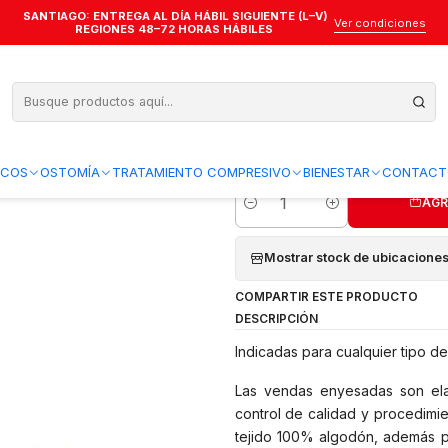
SANTIAGO: ENTREGA AL DÍA HÁBIL SIGUIENTE (L–V)
DS - ALL - REF. 9900
Ver condiciones
REGIONES 48–72 HORAS HÁBILES
Venda Yeso 15 
Agregar a la lista de favo
ICOS
OSTOMÍA
TRATAMIENTO COMPRESIVO
BIENESTAR
CONTACT
AGR
Cantidad
Mostrar stock de ubicacione
COMPARTIR ESTE PRODUCTO
DESCRIPCIÓN
Indicadas para cualquier tipo de
Las vendas enyesadas son elab
control de calidad y procedimi
tejido 100% algodón, además p