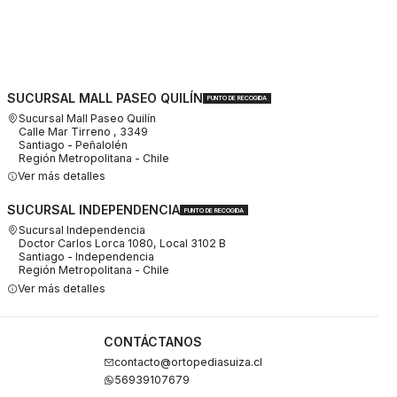
SUCURSAL MALL PASEO QUILÍN
PUNTO DE RECOGIDA
Sucursal Mall Paseo Quilín
Calle Mar Tirreno , 3349
Santiago - Peñalolén
Región Metropolitana - Chile
Ver más detalles
SUCURSAL INDEPENDENCIA
PUNTO DE RECOGIDA
Sucursal Independencia
Doctor Carlos Lorca 1080, Local 3102 B
Santiago - Independencia
Región Metropolitana - Chile
Ver más detalles
CONTÁCTANOS
contacto@ortopediasuiza.cl
56939107679