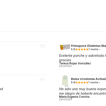
Primapore (Distintas M
5.0
1 reseña
Exelente parche y sobretodo
gracias
Teresa Rojas González
24/4/2023
Bolsa Urostomia Activ
5.0
1 reseña
ad
Ha sido una muy buena experi
me alegro de haberlo encontr
Maria Eugenia Concha
26/4/2024