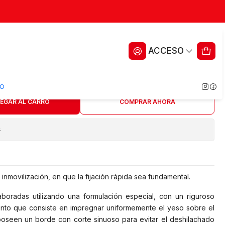
cm x 3 YDS - ALL - REF. 9900
ACCESO
ritos
O
EGAR AL CARRO
COMPRAR AHORA
s
 inmovilización, en que la fijación rápida sea fundamental.
oradas utilizando una formulación especial, con un riguroso
ento que consiste en impregnar uniformemente el yeso sobre el
oseen un borde con corte sinuoso para evitar el deshilachado