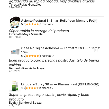
agradecida du rápida llegada, muy amables gracias
Teresa Rojas González
24/4/2023
Asiento Postural SitSmart Relief con Memory Foam
5.0
2 reseñas
Súper rápido la entrega del producto.
Elizabeth Maya Mansilla
10/1/2023
Gasa No Tejida Adhesiva — Farmafix TNT — 10cm x
10m
5.0
3 reseñas
Buen producto para personas postradas ,tela de buena
calidad
Bernardo Raul Avila Araya
4/9/2023
Linocare Spray 30 ml — Pharmaplast (REF LINO-30)
4.5
2 reseñas
Super empresa responsable , envió rápido y buen
producto
Evelyn Sandoval Baeza
4/9/2023