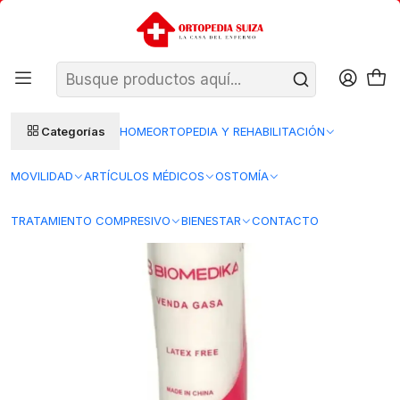
SANTIAGO: ENTREGA AL DÍA HÁBIL SIGUIENTE (L–V)
Ver condiciones
REGIONES 48–72 HORAS HÁBILES
Inicio
Insumos Medicos
Curacion herida
Vendas para curacion
Venda Gasa 12 cm x 4 m - Biomedika
Categorías
HOME
ORTOPEDIA Y REHABILITACIÓN
MOVILIDAD
ARTÍCULOS MÉDICOS
OSTOMÍA
TRATAMIENTO COMPRESIVO
BIENESTAR
CONTACTO