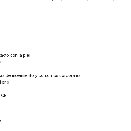
acto con la piel
a
nas de movimiento y contornos corporales
ileno
| CE
s