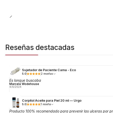
Reseñas destacadas
Sujetador de Paciente Cama - Eco
5.0
2 reseñas
Es lonque buscaba
Marcela Wodehouse
4/6/2024
Corpitol Aceite para Piel 20 ml — Urgo
5.0
1 reseña
Producto 100% recomendado para prevenir las ulceras por pr