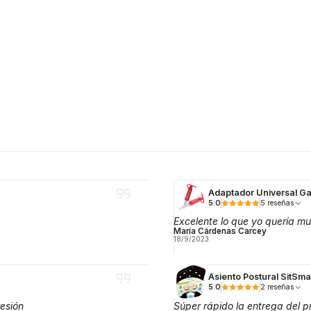
Adaptador Universal Ga
5.0
5 reseñas
Excelente lo que yo quería mu
María Cárdenas Carcey
18/9/2023
Asiento Postural SitSm
5.0
2 reseñas
esión
Súper rápido la entrega del p