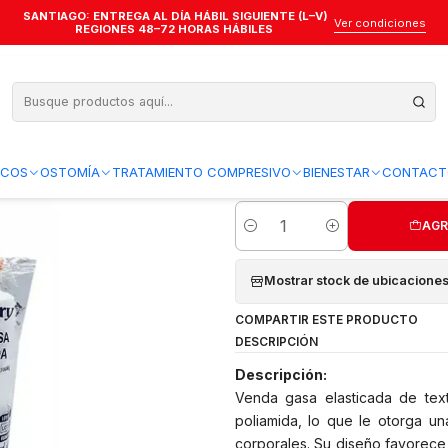
SANTIAGO: ENTREGA AL DÍA HÁBIL SIGUIENTE (L–V)
da Gasa Elasticada 10 cm x 4 m - Cranberry - AAVEGA03
Ver condiciones
REGIONES 48–72 HORAS HÁBILES
Venda Gasa Elas
- AAVEGA03
Agregar a la lista de favo
ICOS
OSTOMÍA
TRATAMIENTO COMPRESIVO
BIENESTAR
CONTACT
AGR
Cantidad
Mostrar stock de ubicacione
COMPARTIR ESTE PRODUCTO
DESCRIPCIÓN
Descripción:
Venda gasa elasticada de tex
poliamida, lo que le otorga u
corporales. Su diseño favorece 