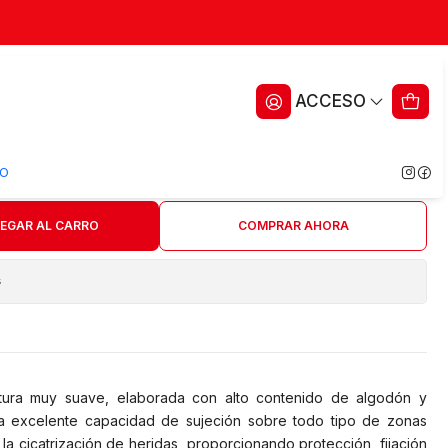
ticada 10 cm x 4 m - Cranberry
ACCESO
ritos
O
EGAR AL CARRO
COMPRAR AHORA
s
tura muy suave, elaborada con alto contenido de algodón y
na excelente capacidad de sujeción sobre todo tipo de zonas
la cicatrización de heridas, proporcionando protección, fijación