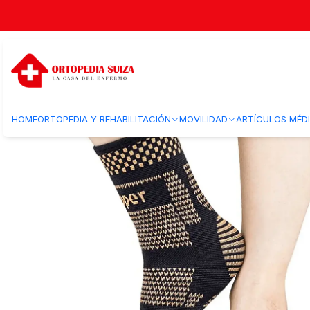
Inicio
Ortopedia y Rehabilitacion
Ortopedia
Ortopedia Adulto
Tobi
HOME
ORTOPEDIA Y REHABILITACIÓN
MOVILIDAD
ARTÍCULOS MÉD