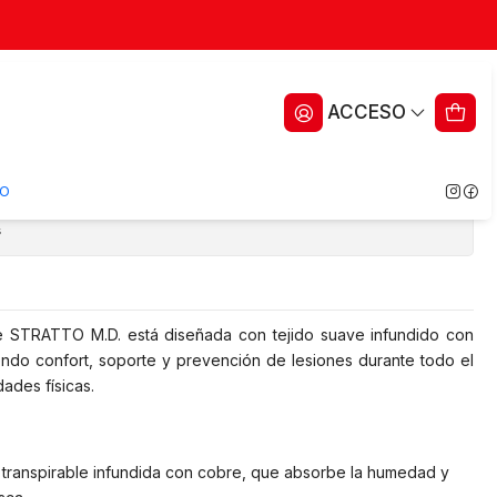
 de Cobre - STRATTO M.D.
ACCESO
ritos
O
s
re STRATTO M.D. está diseñada con tejido suave infundido con
do confort, soporte y prevención de lesiones durante todo el
dades físicas.
 transpirable infundida con cobre, que absorbe la humedad y