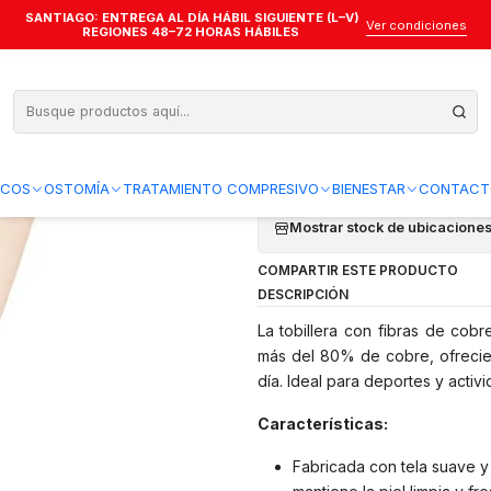
SANTIAGO: ENTREGA AL DÍA HÁBIL SIGUIENTE (L–V)
llera Fibra de Cobre - STRATTO M.D.
Ver condiciones
REGIONES 48–72 HORAS HÁBILES
Tobillera Fibra
Agregar a la lista de favo
ICOS
OSTOMÍA
TRATAMIENTO COMPRESIVO
BIENESTAR
CONTACT
Mostrar stock de ubicacione
COMPARTIR ESTE PRODUCTO
DESCRIPCIÓN
La tobillera con fibras de cob
más del 80% de cobre, ofrecien
día. Ideal para deportes y activi
Características:
Fabricada con tela suave y