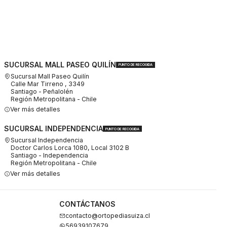
SUCURSAL MALL PASEO QUILÍN
PUNTO DE RECOGIDA
Sucursal Mall Paseo Quilín
Calle Mar Tirreno , 3349
Santiago - Peñalolén
Región Metropolitana - Chile
Ver más detalles
SUCURSAL INDEPENDENCIA
PUNTO DE RECOGIDA
Sucursal Independencia
Doctor Carlos Lorca 1080, Local 3102 B
Santiago - Independencia
Región Metropolitana - Chile
Ver más detalles
CONTÁCTANOS
contacto@ortopediasuiza.cl
56939107679