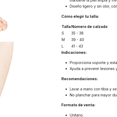
mantiene la piel limpia y fre
Diseño ligero y sin olor, c
Cómo elegir tu talla:
Talla
Número de calzado
S
35 - 38
M
39 - 40
L
41 - 43
Indicaciones:
Proporciona soporte y estab
Ayuda a prevenir lesiones y
Recomendaciones:
Lavar a mano con tibia y sec
No planchar para mayor du
Formato de venta:
Unitario.