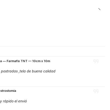
va — Farmafix TNT — 10cm x 10m
 postradas ,tela de buena calidad
strostomía
y rápido el envió