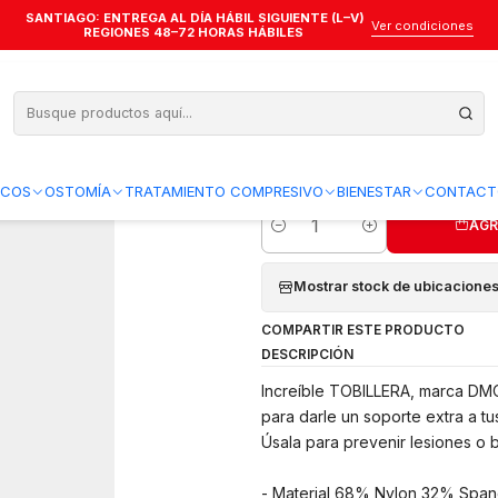
SANTIAGO: ENTREGA AL DÍA HÁBIL SIGUIENTE (L–V)
llera en Ocho Dmore
Ver condiciones
REGIONES 48–72 HORAS HÁBILES
Tobillera en Oc
Agregar a la lista de favo
ICOS
OSTOMÍA
TRATAMIENTO COMPRESIVO
BIENESTAR
CONTACT
AGR
Cantidad
Mostrar stock de ubicacione
COMPARTIR ESTE PRODUCTO
DESCRIPCIÓN
Increíble TOBILLERA, marca DMOR
para darle un soporte extra a tus
Úsala para prevenir lesiones o 
- Material 68% Nylon 32% Span