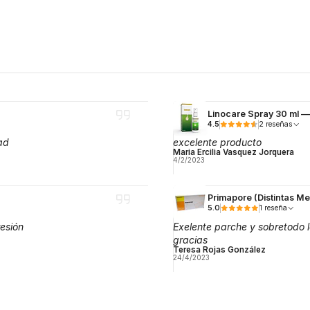
Linocare Spray 30 ml —
4.5
2 reseñas
ad
excelente producto
Maria Ercilia Vasquez Jorquera
4/2/2023
Primapore (Distintas M
5.0
1 reseña
esión
Exelente parche y sobretodo
gracias
Teresa Rojas González
24/4/2023