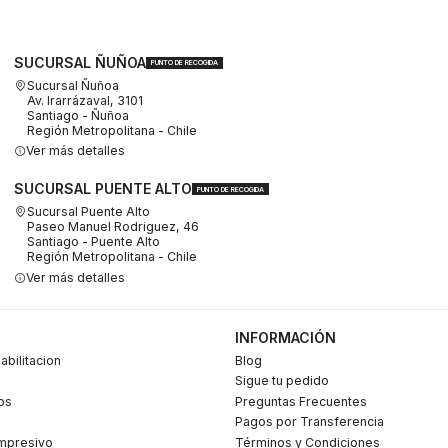
SUCURSAL ÑUÑOA
PUNTO DE RECOGIDA
Sucursal Ñuñoa
Av. Irarrázaval, 3101
Santiago - Ñuñoa
Región Metropolitana - Chile
Ver más detalles
SUCURSAL PUENTE ALTO
PUNTO DE RECOGIDA
Sucursal Puente Alto
Paseo Manuel Rodriguez, 46
Santiago - Puente Alto
Región Metropolitana - Chile
Ver más detalles
INFORMACIÓN
abilitacion
Blog
Sigue tu pedido
os
Preguntas Frecuentes
Pagos por Transferencia
mpresivo
Términos y Condiciones