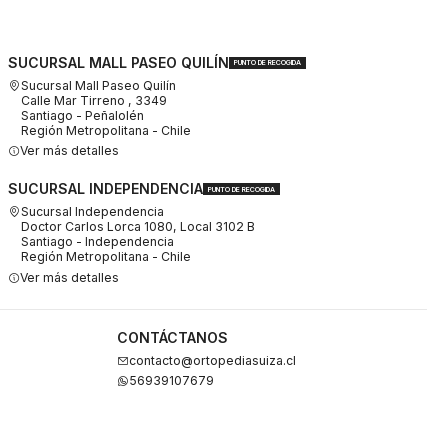
SUCURSAL MALL PASEO QUILÍN
PUNTO DE RECOGIDA
Sucursal Mall Paseo Quilín
Calle Mar Tirreno , 3349
Santiago - Peñalolén
Región Metropolitana - Chile
Ver más detalles
SUCURSAL INDEPENDENCIA
PUNTO DE RECOGIDA
Sucursal Independencia
Doctor Carlos Lorca 1080, Local 3102 B
Santiago - Independencia
Región Metropolitana - Chile
Ver más detalles
CONTÁCTANOS
contacto@ortopediasuiza.cl
56939107679