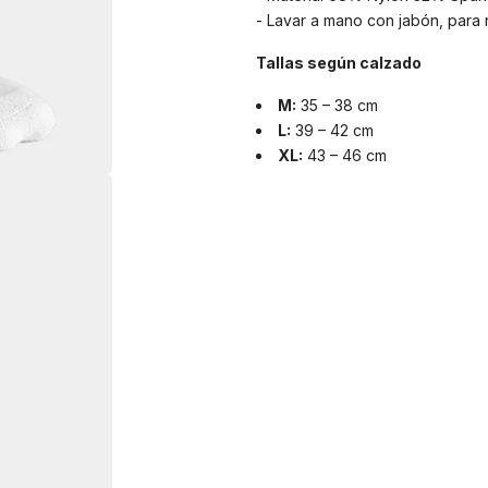
- Lavar a mano con jabón, para 
Tallas según calzado
M:
35 – 38 cm
L:
39 – 42 cm
XL:
43 – 46 cm