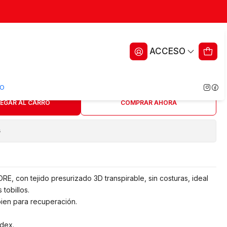
ho Dmore
ACCESO
ritos
O
EGAR AL CARRO
COMPRAR AHORA
s
E, con tejido presurizado 3D transpirable, sin costuras, ideal
 tobillos.
bien para recuperación.
dex.