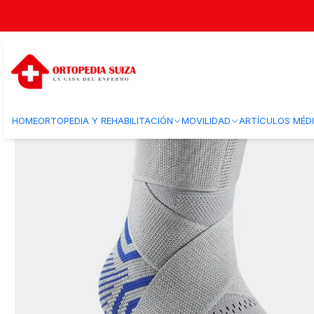
Inicio
Ortopedia y Rehabilitacion
Ortopedia
Ortopedia Adulto
Tobi
HOME
ORTOPEDIA Y REHABILITACIÓN
MOVILIDAD
ARTÍCULOS MÉD