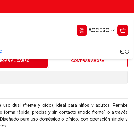
arrojo - Maxcare (Ref TIN020)
ACCESO
ritos
O
EGAR AL CARRO
COMPRAR AHORA
s
e uso dual (frente y oído), ideal para niños y adultos. Permite
e forma rápida, precisa y sin contacto (modo frente) o a través
 Diseñado para uso doméstico o clínico, con operación simple y
dos.