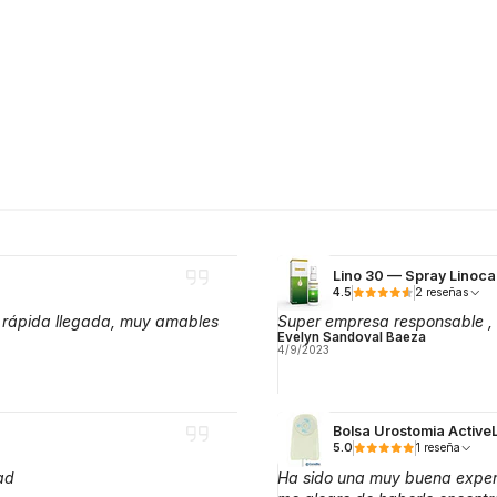
Lino 30 — Spray Linoca
4.5
2 reseñas
 rápida llegada, muy amables
Super empresa responsable , 
Evelyn Sandoval Baeza
4/9/2023
Bolsa Urostomia Activ
5.0
1 reseña
ad
Ha sido una muy buena experi