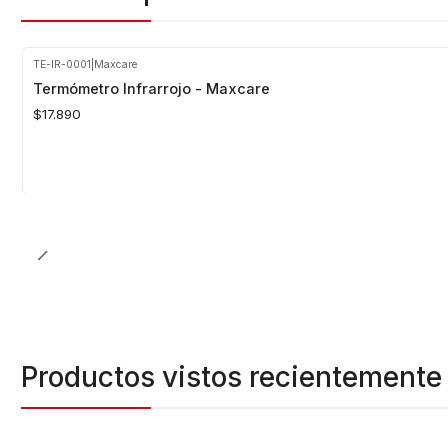
TE-IR-0001
|
Maxcare
Agotado
Termómetro Infrarrojo - Maxcare
$17.890
Productos vistos recientemente