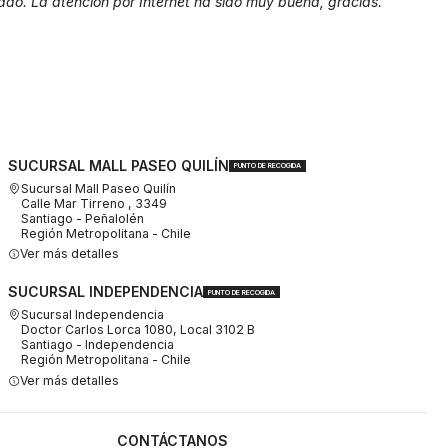
ado. La atención por Internet ha sido muy buena, gracias.
SUCURSAL MALL PASEO QUILÍN
PUNTO DE RECOGIDA
Sucursal Mall Paseo Quilín
Calle Mar Tirreno , 3349
Santiago - Peñalolén
Región Metropolitana - Chile
Ver más detalles
SUCURSAL INDEPENDENCIA
PUNTO DE RECOGIDA
Sucursal Independencia
Doctor Carlos Lorca 1080, Local 3102 B
Santiago - Independencia
Región Metropolitana - Chile
Ver más detalles
CONTÁCTANOS