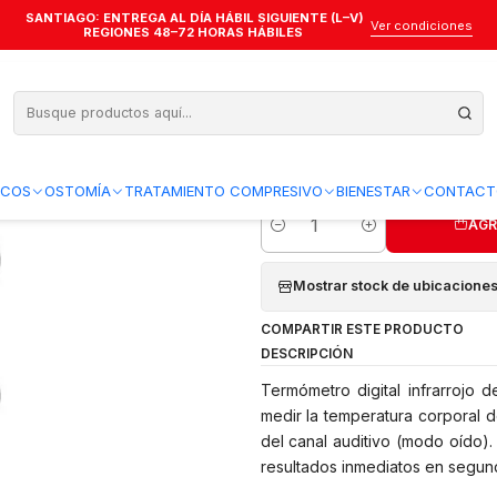
SANTIAGO: ENTREGA AL DÍA HÁBIL SIGUIENTE (L–V)
ermómetro Infrarrojo - Maxcare (Ref TIN020)
Ver condiciones
REGIONES 48–72 HORAS HÁBILES
Termómetro Infr
Agregar a la lista de favo
ICOS
OSTOMÍA
TRATAMIENTO COMPRESIVO
BIENESTAR
CONTACT
AGR
Cantidad
Mostrar stock de ubicacione
COMPARTIR ESTE PRODUCTO
DESCRIPCIÓN
Termómetro digital infrarrojo d
medir la temperatura corporal d
del canal auditivo (modo oído).
resultados inmediatos en segun