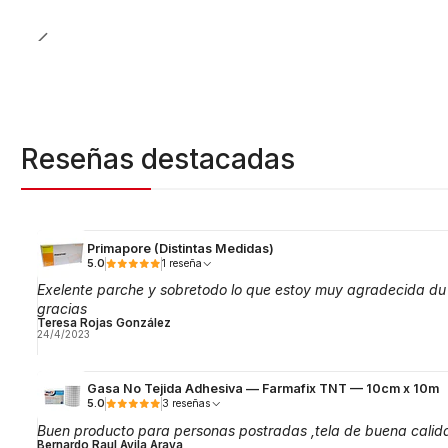
Reseñas destacadas
Primapore (Distintas Medidas)
5.0
1 reseña
Exelente parche y sobretodo lo que estoy muy agradecida du
gracias
Teresa Rojas González
24/4/2023
Gasa No Tejida Adhesiva — Farmafix TNT — 10cm x 10m
5.0
3 reseñas
Buen producto para personas postradas ,tela de buena calid
Bernardo Raul Avila Araya