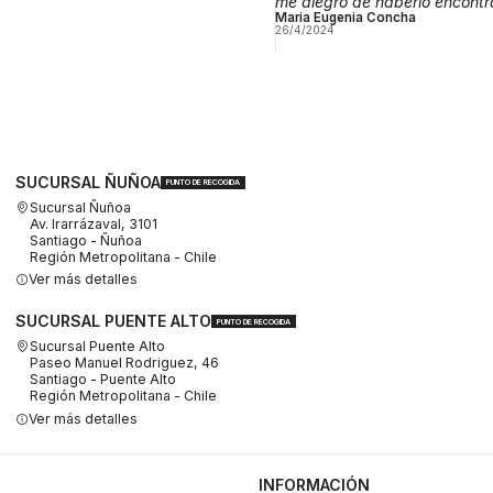
me alegro de haberlo encontr
Maria Eugenia Concha
26/4/2024
SUCURSAL ÑUÑOA
PUNTO DE RECOGIDA
Sucursal Ñuñoa
Av. Irarrázaval, 3101
Santiago - Ñuñoa
Región Metropolitana - Chile
Ver más detalles
SUCURSAL PUENTE ALTO
PUNTO DE RECOGIDA
Sucursal Puente Alto
Paseo Manuel Rodriguez, 46
Santiago - Puente Alto
Región Metropolitana - Chile
Ver más detalles
INFORMACIÓN