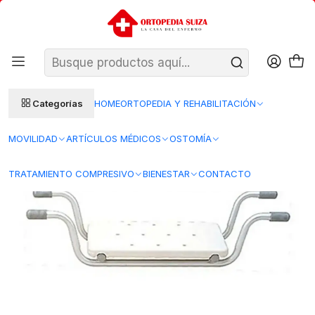
SANTIAGO: ENTREGA AL DÍA HÁBIL SIGUIENTE (L–V)
Ver condiciones
REGIONES 48–72 HORAS HÁBILES
Inicio
Movilidad
Accesorios
Asiento Interior para Tina
Categorías
HOME
ORTOPEDIA Y REHABILITACIÓN
MOVILIDAD
ARTÍCULOS MÉDICOS
OSTOMÍA
TRATAMIENTO COMPRESIVO
BIENESTAR
CONTACTO