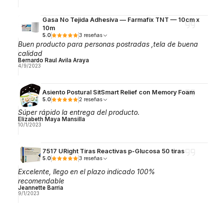
Gasa No Tejida Adhesiva — Farmafix TNT — 10cm x
10m
5.0
3 reseñas
Buen producto para personas postradas ,tela de buena
calidad
Bernardo Raul Avila Araya
4/9/2023
Asiento Postural SitSmart Relief con Memory Foam
5.0
2 reseñas
Súper rápido la entrega del producto.
Elizabeth Maya Mansilla
10/1/2023
7517 URight Tiras Reactivas p-Glucosa 50 tiras
5.0
3 reseñas
Excelente, llego en el plazo indicado 100%
recomendable
Jeannette Barria
9/1/2023