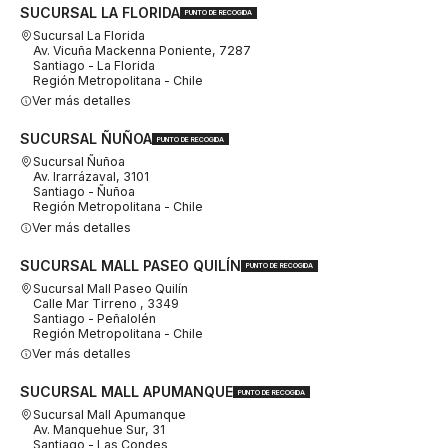
SUCURSAL LA FLORIDA
PUNTO DE RECOGIDA
Sucursal La Florida
Av. Vicuña Mackenna Poniente, 7287
Santiago - La Florida
Región Metropolitana - Chile
Ver más detalles
SUCURSAL ÑUÑOA
PUNTO DE RECOGIDA
Sucursal Ñuñoa
Av. Irarrázaval, 3101
Santiago - Ñuñoa
Región Metropolitana - Chile
Ver más detalles
SUCURSAL MALL PASEO QUILÍN
PUNTO DE RECOGIDA
Sucursal Mall Paseo Quilín
Calle Mar Tirreno , 3349
Santiago - Peñalolén
Región Metropolitana - Chile
Ver más detalles
SUCURSAL MALL APUMANQUE
PUNTO DE RECOGIDA
Sucursal Mall Apumanque
Av. Manquehue Sur, 31
Santiago - Las Condes