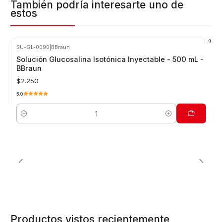
También podría interesarte uno de
estos
SU-GL-0090
|
BBraun
Solución Glucosalina Isotónica Inyectable - 500 mL -
BBraun
$2.250
5.0
Cantidad
Productos vistos recientemente