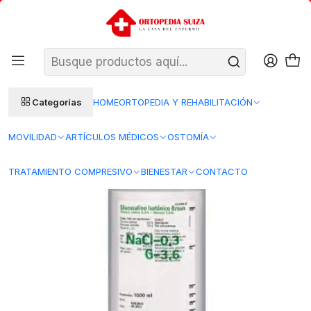
SANTIAGO: ENTREGA AL DÍA HÁBIL SIGUIENTE (L–V)
Ver condiciones
REGIONES 48–72 HORAS HÁBILES
Inicio
BBRAUN
Solución Glucosalina Isotónica Inyectable - 1 Lt - BBraun
Categorías
HOME
ORTOPEDIA Y REHABILITACIÓN
MOVILIDAD
ARTÍCULOS MÉDICOS
OSTOMÍA
TRATAMIENTO COMPRESIVO
BIENESTAR
CONTACTO