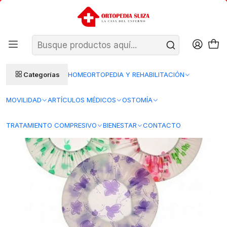
SANTIAGO: ENTREGA AL DÍA HÁBIL SIGUIENTE (L–V)
Ver condiciones
REGIONES 48–72 HORAS HÁBILES
Inicio
Movilidad
Artículos para el Baño
Gorro para Ducha A3
Categorías
HOME
ORTOPEDIA Y REHABILITACIÓN
MOVILIDAD
ARTÍCULOS MÉDICOS
OSTOMÍA
TRATAMIENTO COMPRESIVO
BIENESTAR
CONTACTO