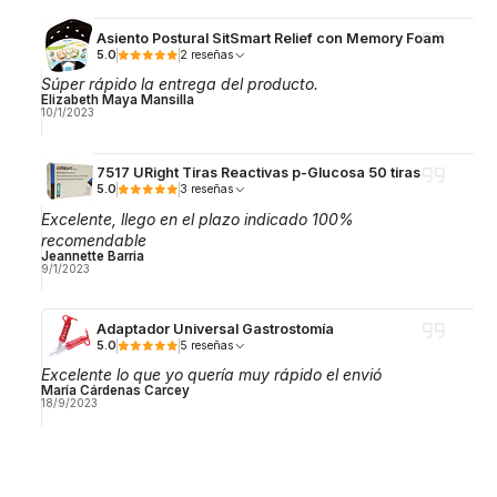
Asiento Postural SitSmart Relief con Memory Foam
5.0
2 reseñas
Súper rápido la entrega del producto.
Elizabeth Maya Mansilla
10/1/2023
7517 URight Tiras Reactivas p-Glucosa 50 tiras
5.0
3 reseñas
Excelente, llego en el plazo indicado 100%
recomendable
Jeannette Barria
9/1/2023
Adaptador Universal Gastrostomía
5.0
5 reseñas
Excelente lo que yo quería muy rápido el envió
María Cárdenas Carcey
18/9/2023