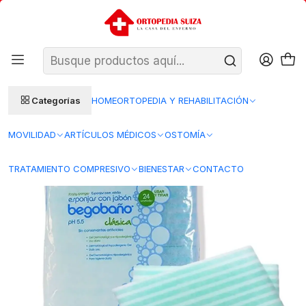
SANTIAGO: ENTREGA AL DÍA HÁBIL SIGUIENTE (L–V)
Ver condiciones
REGIONES 48–72 HORAS HÁBILES
Inicio
Movilidad
Artículos para el Baño
Higiene Corporal
Toalla jabonosa Begobaño (24un)
Categorías
HOME
ORTOPEDIA Y REHABILITACIÓN
MOVILIDAD
ARTÍCULOS MÉDICOS
OSTOMÍA
TRATAMIENTO COMPRESIVO
BIENESTAR
CONTACTO