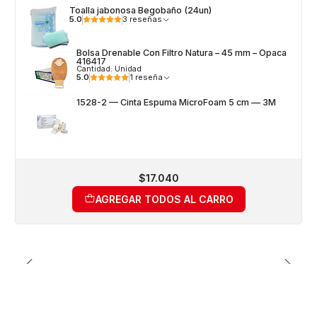
Toalla jabonosa Begobaño (24un)
5.0
3 reseñas
Bolsa Drenable Con Filtro Natura – 45 mm – Opaca
416417
Cantidad: Unidad
5.0
1 reseña
1528-2 — Cinta Espuma MicroFoam 5 cm — 3M
$17.040
AGREGAR TODOS AL CARRO