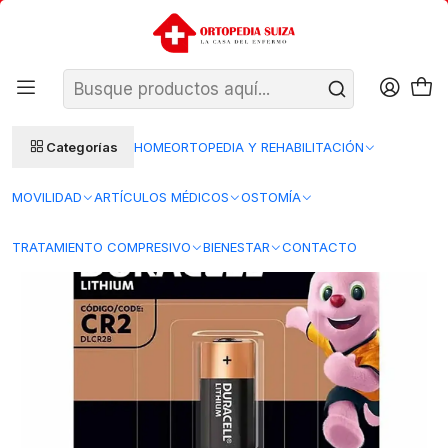
SANTIAGO: ENTREGA AL DÍA HÁBIL SIGUIENTE (L–V)
Ver condiciones
REGIONES 48–72 HORAS HÁBILES
Inicio
Bienestar
Diagnóstico y monitoreo
Pilas
Pilas Especiales de Litio Duracell CR2 DCLR2B
Categorías
HOME
ORTOPEDIA Y REHABILITACIÓN
MOVILIDAD
ARTÍCULOS MÉDICOS
OSTOMÍA
TRATAMIENTO COMPRESIVO
BIENESTAR
CONTACTO