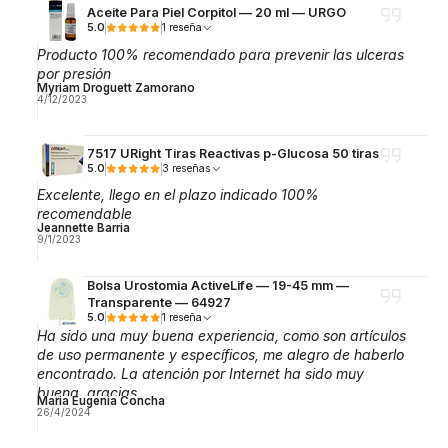
Aceite Para Piel Corpitol — 20 ml — URGO
5.0
1 reseña
Producto 100% recomendado para prevenir las ulceras
por presión
Myriam Droguett Zamorano
4/12/2023
7517 URight Tiras Reactivas p-Glucosa 50 tiras
5.0
3 reseñas
Excelente, llego en el plazo indicado 100%
recomendable
Jeannette Barria
9/1/2023
Bolsa Urostomia ActiveLife — 19-45 mm —
Transparente — 64927
5.0
1 reseña
Ha sido una muy buena experiencia, como son artículos
de uso permanente y específicos, me alegro de haberlo
encontrado. La atención por Internet ha sido muy
buena, gracias.
Maria Eugenia Concha
26/4/2024