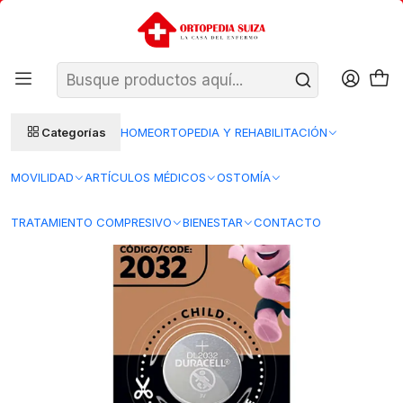
SANTIAGO: ENTREGA AL DÍA HÁBIL SIGUIENTE (L–V)
Ver condiciones
REGIONES 48–72 HORAS HÁBILES
Inicio
Bienestar
Diagnóstico y monitoreo
Pilas
Batería de Botón de Litio Duracell CR2032
Categorías
HOME
ORTOPEDIA Y REHABILITACIÓN
MOVILIDAD
ARTÍCULOS MÉDICOS
OSTOMÍA
TRATAMIENTO COMPRESIVO
BIENESTAR
CONTACTO