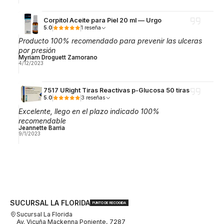
Corpitol Aceite para Piel 20 ml — Urgo
5.0
1 reseña
Producto 100% recomendado para prevenir las ulceras
por presión
Myriam Droguett Zamorano
4/12/2023
7517 URight Tiras Reactivas p-Glucosa 50 tiras
5.0
3 reseñas
Excelente, llego en el plazo indicado 100%
recomendable
Jeannette Barria
9/1/2023
SUCURSAL LA FLORIDA
PUNTO DE RECOGIDA
Sucursal La Florida
Av. Vicuña Mackenna Poniente, 7287