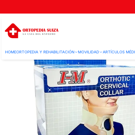
Inicio
Ortopedia y Rehabilitacion
Ortopedia
Ortopedia Adulto
Colla
HOME
ORTOPEDIA Y REHABILITACIÓN
MOVILIDAD
ARTÍCULOS MÉD