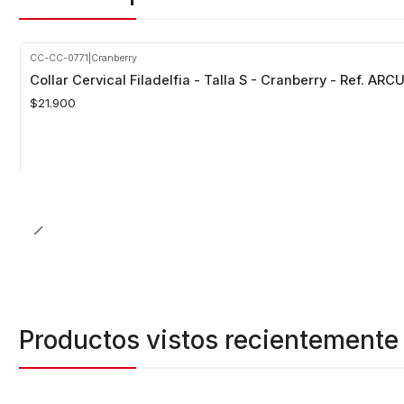
CC-CC-0771
|
Cranberry
Collar Cervical Filadelfia - Talla S - Cranberry - Ref. ARCU
$21.900
Cantidad
Productos vistos recientemente