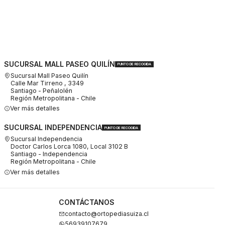
SUCURSAL MALL PASEO QUILÍN
PUNTO DE RECOGIDA
Sucursal Mall Paseo Quilín
Calle Mar Tirreno , 3349
Santiago - Peñalolén
Región Metropolitana - Chile
Ver más detalles
SUCURSAL INDEPENDENCIA
PUNTO DE RECOGIDA
Sucursal Independencia
Doctor Carlos Lorca 1080, Local 3102 B
Santiago - Independencia
Región Metropolitana - Chile
Ver más detalles
CONTÁCTANOS
contacto@ortopediasuiza.cl
56939107679