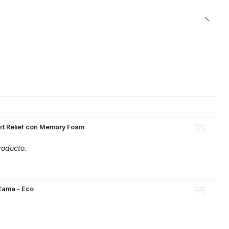
art Relief con Memory Foam
roducto.
Cama - Eco