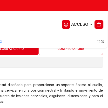
Philadelphia - Tallas - I-M
ACCESO
ritos
O
EGAR AL CARRO
COMPRAR AHORA
s
a está diseñado para proporcionar un soporte óptimo al cuello,
na cervical en una posición neutral y limitando el movimiento de
amiento de lesiones cervicales, esguinces, distensiones y para el
ia.