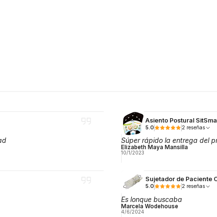
Asiento Postural SitSm
5.0
2 reseñas
ad
Súper rápido la entrega del p
Elizabeth Maya Mansilla
10/1/2023
Sujetador de Paciente 
5.0
2 reseñas
Es lonque buscaba
Marcela Wodehouse
4/6/2024