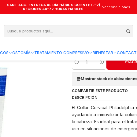
SANTIAGO: ENTREGA AL DÍA HÁBIL SIGUIENTE (L–V)
r Cervical Philadelphia - Tallas - I-M
Ver condiciones
REGIONES 48–72 HORAS HÁBILES
Collar Cervical 
Agregar a la lista de favo
ICOS
OSTOMÍA
TRATAMIENTO COMPRESIVO
BIENESTAR
CONTACT
AGR
Cantidad
Mostrar stock de ubicacione
COMPARTIR ESTE PRODUCTO
DESCRIPCIÓN
El Collar Cervical Philadelphi
ayudando a inmovilizar la colum
la cabeza. Es ideal para el trat
uso en situaciones de emergenc