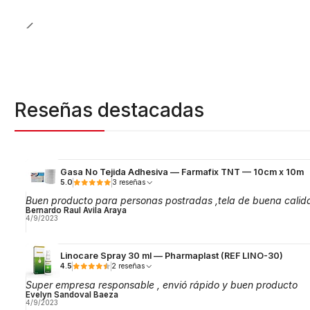
Reseñas destacadas
Gasa No Tejida Adhesiva — Farmafix TNT — 10cm x 10m
5.0
3 reseñas
Buen producto para personas postradas ,tela de buena calid
Bernardo Raul Avila Araya
4/9/2023
Linocare Spray 30 ml — Pharmaplast (REF LINO-30)
4.5
2 reseñas
Super empresa responsable , envió rápido y buen producto
Evelyn Sandoval Baeza
4/9/2023