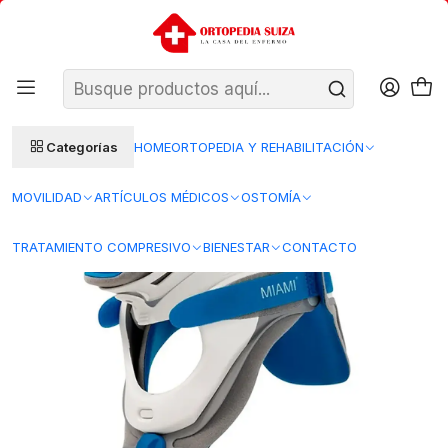
SANTIAGO: ENTREGA AL DÍA HÁBIL SIGUIENTE (L–V)
Ver condiciones
REGIONES 48–72 HORAS HÁBILES
Inicio
Cuerpo
Cuello
Collar Cervical Miami - Blunding
Categorías
HOME
ORTOPEDIA Y REHABILITACIÓN
MOVILIDAD
ARTÍCULOS MÉDICOS
OSTOMÍA
TRATAMIENTO COMPRESIVO
BIENESTAR
CONTACTO