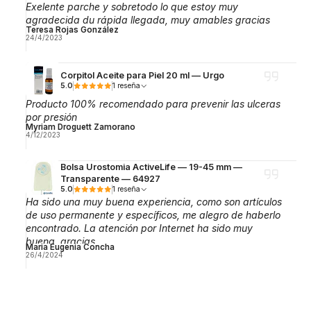
Exelente parche y sobretodo lo que estoy muy
agradecida du rápida llegada, muy amables gracias
Teresa Rojas González
24/4/2023
Corpitol Aceite para Piel 20 ml — Urgo
5.0
1 reseña
Producto 100% recomendado para prevenir las ulceras
por presión
Myriam Droguett Zamorano
4/12/2023
Bolsa Urostomia ActiveLife — 19-45 mm —
Transparente — 64927
5.0
1 reseña
Ha sido una muy buena experiencia, como son artículos
de uso permanente y específicos, me alegro de haberlo
encontrado. La atención por Internet ha sido muy
buena, gracias.
Maria Eugenia Concha
26/4/2024