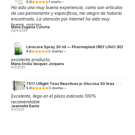
5.0
1 reseña
Ha sido una muy buena experiencia, como son artículos
de uso permanente y específicos, me alegro de haberlo
encontrado. La atención por Internet ha sido muy
buena, gracias.
Maria Eugenia Concha
26/4/2024
Linocare Spray 30 ml — Pharmaplast (REF LINO-30)
4.5
2 reseñas
excelente producto
Maria Ercilia Vasquez Jorquera
4/2/2023
7517 URight Tiras Reactivas p-Glucosa 50 tiras
5.0
3 reseñas
Excelente, llego en el plazo indicado 100%
recomendable
Jeannette Barria
9/1/2023