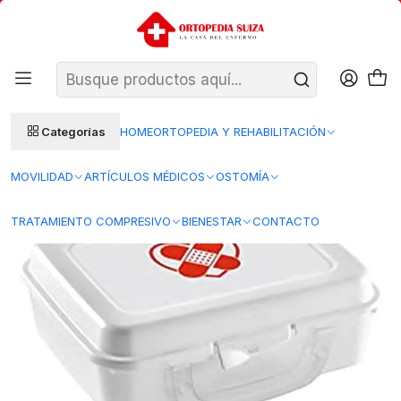
SANTIAGO: ENTREGA AL DÍA HÁBIL SIGUIENTE (L–V)
Ver condiciones
REGIONES 48–72 HORAS HÁBILES
Inicio
Insumos Medicos
Curacion herida
Kit de curacion
Botiquín Blanco
Categorías
HOME
ORTOPEDIA Y REHABILITACIÓN
MOVILIDAD
ARTÍCULOS MÉDICOS
OSTOMÍA
TRATAMIENTO COMPRESIVO
BIENESTAR
CONTACTO