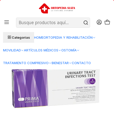
SANTIAGO: ENTREGA AL DÍA HÁBIL SIGUIENTE (L–V)
Ver condiciones
REGIONES 48–72 HORAS HÁBILES
Inicio
Insumos Medicos
Insumos desechables
Diagnostico Rapido - In Vitro
Test Infección Urinaria - Prima
Categorías
HOME
ORTOPEDIA Y REHABILITACIÓN
MOVILIDAD
ARTÍCULOS MÉDICOS
OSTOMÍA
TRATAMIENTO COMPRESIVO
BIENESTAR
CONTACTO