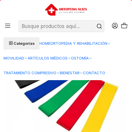
SANTIAGO: ENTREGA AL DÍA HÁBIL SIGUIENTE (L–V)
Ver condiciones
REGIONES 48–72 HORAS HÁBILES
Inicio
Ortopedia y Rehabilitacion
Ortopedia
Rehabilitacion
Accesorios de fisioterapia
Banda Elástica Spin Medical 1,5 mt.
Categorías
HOME
ORTOPEDIA Y REHABILITACIÓN
MOVILIDAD
ARTÍCULOS MÉDICOS
OSTOMÍA
TRATAMIENTO COMPRESIVO
BIENESTAR
CONTACTO