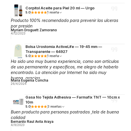
Corpitol Aceite para Piel 20 ml — Urgo
5.0
1 reseña
Producto 100% recomendado para prevenir las ulceras
por presión
Myriam Droguett Zamorano
4/12/2023
Bolsa Urostomia ActiveLife — 19-45 mm —
Transparente — 64927
5.0
1 reseña
Ha sido una muy buena experiencia, como son artículos
de uso permanente y específicos, me alegro de haberlo
encontrado. La atención por Internet ha sido muy
buena, gracias.
Maria Eugenia Concha
26/4/2024
Gasa No Tejida Adhesiva — Farmafix TNT — 10cm x
10m
5.0
3 reseñas
Buen producto para personas postradas ,tela de buena
calidad
Bernardo Raul Avila Araya
4/9/2023