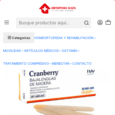
SANTIAGO: ENTREGA AL DÍA HÁBIL SIGUIENTE (L–V)
Ver condiciones
REGIONES 48–72 HORAS HÁBILES
Inicio
Insumos Medicos
Accesorios de Procedimiento
AABAJALE – Cranberry Bajalengua Madera Tam. Estándar - 100
Unidades
Categorías
HOME
ORTOPEDIA Y REHABILITACIÓN
MOVILIDAD
ARTÍCULOS MÉDICOS
OSTOMÍA
TRATAMIENTO COMPRESIVO
BIENESTAR
CONTACTO