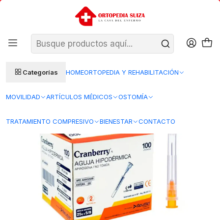
SANTIAGO: ENTREGA AL DÍA HÁBIL SIGUIENTE (L–V)
Ver condiciones
REGIONES 48–72 HORAS HÁBILES
Inicio
Insumos Medicos
Insumos clinicos desechables
Agujas hipodermicas
AAAG2558 – Agujas hipodérmicas 25G x 5/8 Cranberry – Unidad
Categorías
HOME
ORTOPEDIA Y REHABILITACIÓN
MOVILIDAD
ARTÍCULOS MÉDICOS
OSTOMÍA
TRATAMIENTO COMPRESIVO
BIENESTAR
CONTACTO