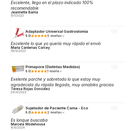
Excelente, llego en el plazo indicado 100%
recomendable
Jeannette Barria
9/1/2023
Adaptador Universal Gastrostomía
5.0
5 reseñas
Excelente lo que yo quería muy rápido el envió
María Cárdenas Carcey
18/9/2023
Primapore (Distintas Medidas)
5.0
1 reseña
Exelente parche y sobretodo lo que estoy muy
agradecida du rápida llegada, muy amables gracias
Teresa Rojas González
24/4/2023
Sujetador de Paciente Cama - Eco
5.0
2 reseñas
Es lonque buscaba
Marcela Wodehouse
4/6/2024