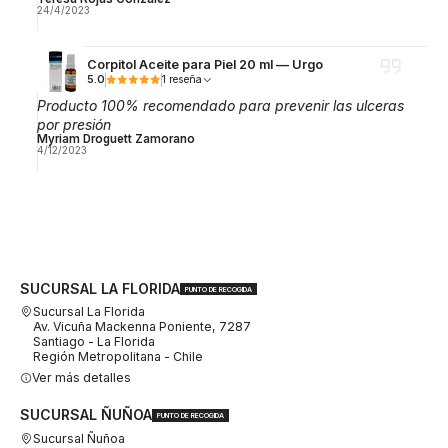
24/4/2023
Corpitol Aceite para Piel 20 ml — Urgo
5.0
1 reseña
Producto 100% recomendado para prevenir las ulceras
por presión
Myriam Droguett Zamorano
4/12/2023
SUCURSAL LA FLORIDA
PUNTO DE RECOGIDA
Sucursal La Florida
Av. Vicuña Mackenna Poniente, 7287
Santiago - La Florida
Región Metropolitana - Chile
Ver más detalles
SUCURSAL ÑUÑOA
PUNTO DE RECOGIDA
Sucursal Ñuñoa