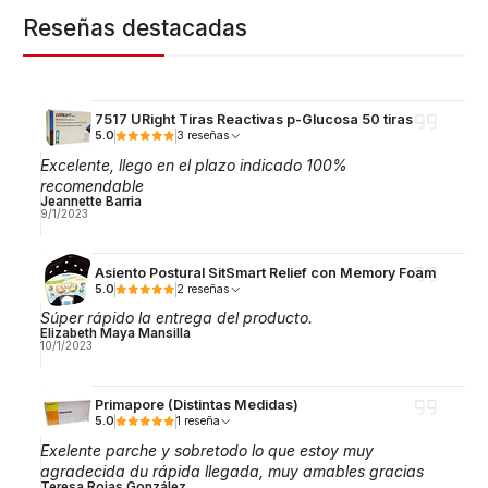
Reseñas destacadas
7517 URight Tiras Reactivas p-Glucosa 50 tiras
5.0
3 reseñas
Excelente, llego en el plazo indicado 100%
recomendable
Jeannette Barria
9/1/2023
Asiento Postural SitSmart Relief con Memory Foam
5.0
2 reseñas
Súper rápido la entrega del producto.
Elizabeth Maya Mansilla
10/1/2023
Primapore (Distintas Medidas)
5.0
1 reseña
Exelente parche y sobretodo lo que estoy muy
agradecida du rápida llegada, muy amables gracias
Teresa Rojas González