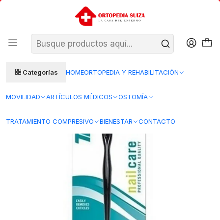
SANTIAGO: ENTREGA AL DÍA HÁBIL SIGUIENTE (L–V)
Ver condiciones
REGIONES 48–72 HORAS HÁBILES
Inicio
Bienestar
Estética
Manicura y Podología
01163 – Removedor de Cutículas - TRIM
Categorías
HOME
ORTOPEDIA Y REHABILITACIÓN
MOVILIDAD
ARTÍCULOS MÉDICOS
OSTOMÍA
TRATAMIENTO COMPRESIVO
BIENESTAR
CONTACTO