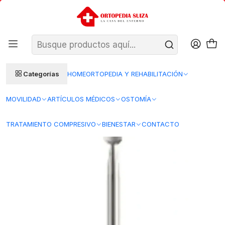
SANTIAGO: ENTREGA AL DÍA HÁBIL SIGUIENTE (L–V)
Ver condiciones
REGIONES 48–72 HORAS HÁBILES
Inicio
Bienestar
Estética
Manicura y Podología
Fresa Cono Piedra Blanca Mediana
Categorías
HOME
ORTOPEDIA Y REHABILITACIÓN
MOVILIDAD
ARTÍCULOS MÉDICOS
OSTOMÍA
TRATAMIENTO COMPRESIVO
BIENESTAR
CONTACTO