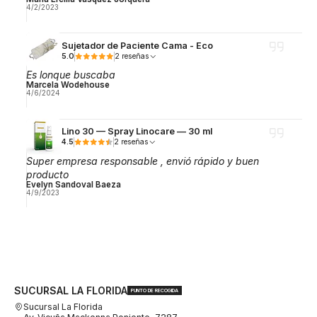
4/2/2023
Sujetador de Paciente Cama - Eco
5.0
2 reseñas
Es lonque buscaba
Marcela Wodehouse
4/6/2024
Lino 30 — Spray Linocare — 30 ml
4.5
2 reseñas
Super empresa responsable , envió rápido y buen
producto
Evelyn Sandoval Baeza
4/9/2023
SUCURSAL LA FLORIDA
PUNTO DE RECOGIDA
Sucursal La Florida