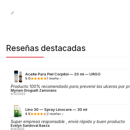
Reseñas destacadas
Aceite Para Piel Corpitol — 20 ml — URGO
5.0
1 reseña
Producto 100% recomendado para prevenir las ulceras por pr
Myriam Droguett Zamorano
4/12/2023
Lino 30 — Spray Linocare — 30 ml
4.5
2 reseñas
Super empresa responsable , envió rápido y buen producto
Evelyn Sandoval Baeza
4/9/2023