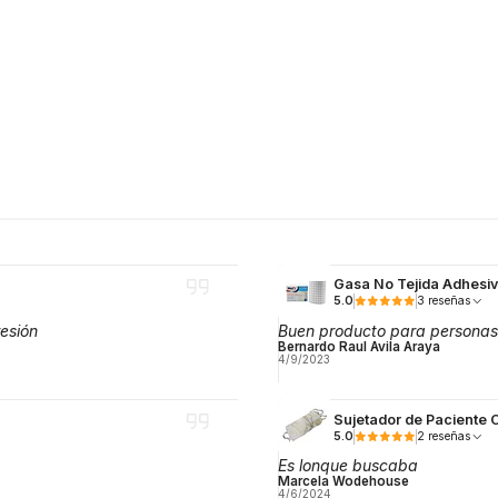
Gasa No Tejida Adhesi
5.0
3 reseñas
esión
Buen producto para personas
Bernardo Raul Avila Araya
4/9/2023
Sujetador de Paciente 
5.0
2 reseñas
Es lonque buscaba
Marcela Wodehouse
4/6/2024