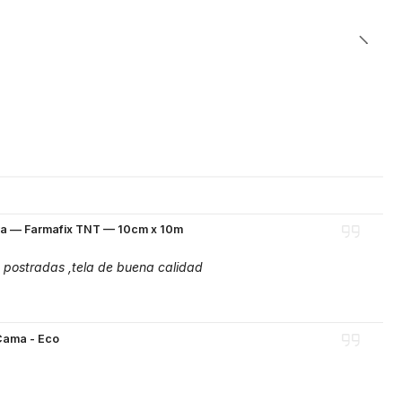
va — Farmafix TNT — 10cm x 10m
 postradas ,tela de buena calidad
Cama - Eco