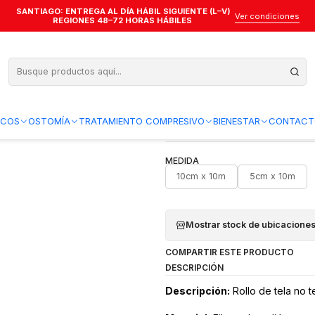
SANTIAGO: ENTREGA AL DÍA HÁBIL SIGUIENTE (L–V)
asa Elástica Adhesiva Pharmafix – Medidas
Ver condiciones
REGIONES 48–72 HORAS HÁBILES
Venda Gasa Elá
Medidas
Agregar a la lista de favo
ICOS
OSTOMÍA
TRATAMIENTO COMPRESIVO
BIENESTAR
CONTACT
MEDIDA
10cm x 10m
5cm x 10m
Mostrar stock de ubicacione
COMPARTIR ESTE PRODUCTO
DESCRIPCIÓN
Descripción:
Rollo de tela no t