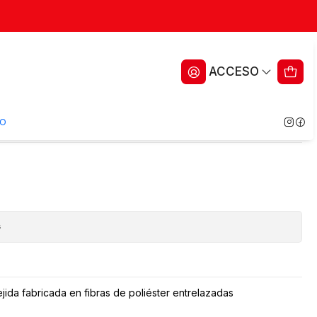
stica Adhesiva Pharmafix –
ACCESO
ritos
O
s
ejida fabricada en fibras de poliéster entrelazadas