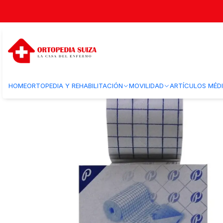
Inicio
Insumos Medicos
Curacion herida
Cintas adhesivas
Venda G
HOME
ORTOPEDIA Y REHABILITACIÓN
MOVILIDAD
ARTÍCULOS MÉD