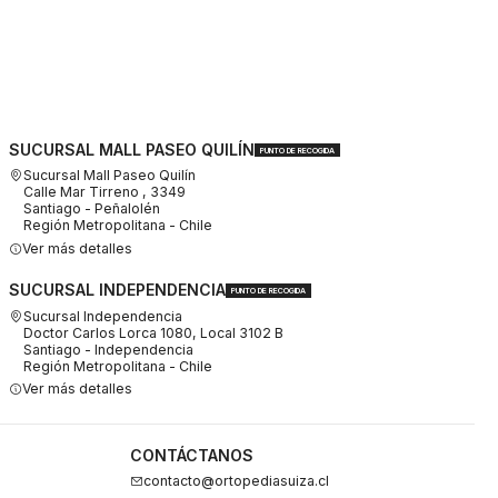
SUCURSAL MALL PASEO QUILÍN
PUNTO DE RECOGIDA
Sucursal Mall Paseo Quilín
Calle Mar Tirreno , 3349
Santiago - Peñalolén
Región Metropolitana - Chile
Ver más detalles
SUCURSAL INDEPENDENCIA
PUNTO DE RECOGIDA
Sucursal Independencia
Doctor Carlos Lorca 1080, Local 3102 B
Santiago - Independencia
Región Metropolitana - Chile
Ver más detalles
CONTÁCTANOS
contacto@ortopediasuiza.cl