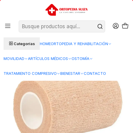
SANTIAGO: ENTREGA AL DÍA HÁBIL SIGUIENTE (L–V)
Ver condiciones
REGIONES 48–72 HORAS HÁBILES
Inicio
Ortopedia y Rehabilitacion
Ortopedia
Venda Autoadhesiva 10 cm x 4.5 mt Beige - All
Categorías
HOME
ORTOPEDIA Y REHABILITACIÓN
MOVILIDAD
ARTÍCULOS MÉDICOS
OSTOMÍA
TRATAMIENTO COMPRESIVO
BIENESTAR
CONTACTO