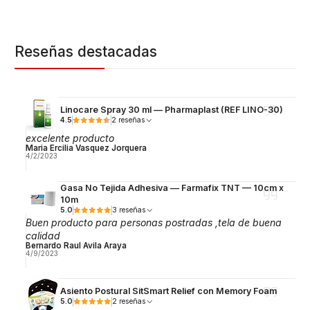
Reseñas destacadas
Linocare Spray 30 ml — Pharmaplast (REF LINO-30)
4.5
2 reseñas
excelente producto
Maria Ercilia Vasquez Jorquera
4/2/2023
Gasa No Tejida Adhesiva — Farmafix TNT — 10cm x
10m
5.0
3 reseñas
Buen producto para personas postradas ,tela de buena
calidad
Bernardo Raul Avila Araya
4/9/2023
Asiento Postural SitSmart Relief con Memory Foam
5.0
2 reseñas