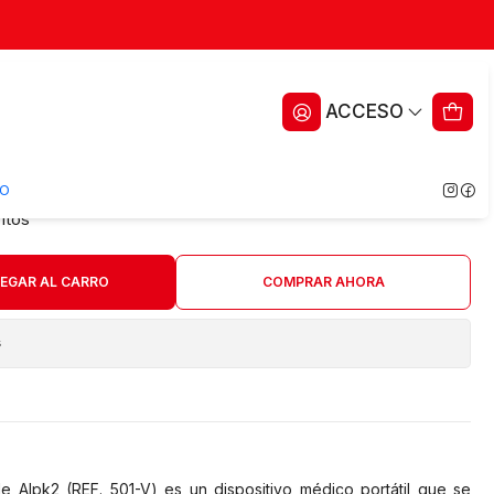
nalogo Rojo — ALPK2 — SIN
ACCESO
00-V
O
ritos
EGAR AL CARRO
COMPRAR AHORA
s
e Alpk2 (REF. 501-V) es un dispositivo médico portátil que se