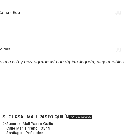
Cama - Eco
edidas)
 lo que estoy muy agradecida du rápida llegada, muy amables
SUCURSAL MALL PASEO QUILÍN
PUNTO DE RECOGIDA
Sucursal Mall Paseo Quilín
Calle Mar Tirreno , 3349
Santiago - Peñalolén