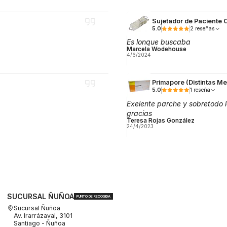
Sujetador de Paciente 
5.0
2 reseñas
Es lonque buscaba
Marcela Wodehouse
4/6/2024
Primapore (Distintas M
5.0
1 reseña
Exelente parche y sobretodo
gracias
Teresa Rojas González
24/4/2023
SUCURSAL ÑUÑOA
PUNTO DE RECOGIDA
Sucursal Ñuñoa
Av. Irarrázaval, 3101
Santiago - Ñuñoa