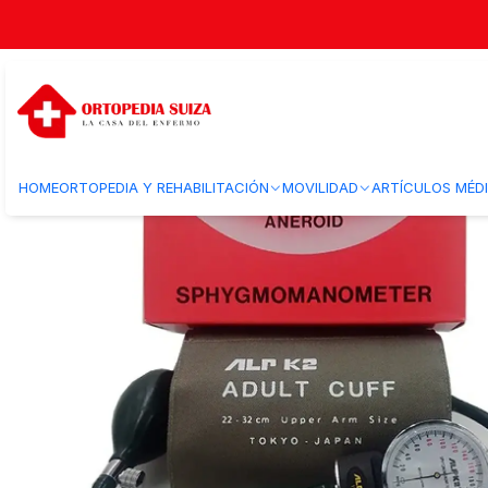
Inicio
Bienestar
Diagnóstico y monitoreo
Presión arterial
Toma Pre
HOME
ORTOPEDIA Y REHABILITACIÓN
MOVILIDAD
ARTÍCULOS MÉD