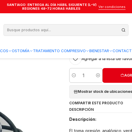
SANTIAGO: ENTREGA AL DÍA HÁBIL SIGUIENTE (L–V)
sion Analogo Rojo — ALPK2 — SIN FONENDO — 500-V
Ver condiciones
REGIONES 48–72 HORAS HÁBILES
Toma Presion A
FONENDO — 5
4.0
1 reseña
ICOS
OSTOMÍA
TRATAMIENTO COMPRESIVO
BIENESTAR
CONTACT
Agregar a la lista de favo
AGR
Cantidad
Mostrar stock de ubicacione
COMPARTIR ESTE PRODUCTO
DESCRIPCIÓN
Descripción:
El toma presión analógico verd