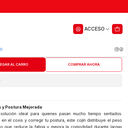
Ergonómico con Carbón
ACCESO
 Theramart
ritos
O
EGAR AL CARRO
COMPRAR AHORA
s
is y Postura Mejorada
solución ideal para quienes pasan mucho tiempo sentados.
 en el coxis y corregir tu postura, este cojín distribuye el peso
lo que reduce la fatiga y mejora la comodidad durante largas