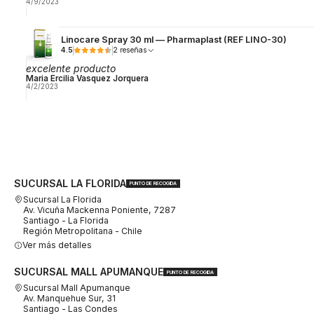
4/9/2023
Linocare Spray 30 ml — Pharmaplast (REF LINO-30)
4.5
2 reseñas
excelente producto
Maria Ercilia Vasquez Jorquera
4/2/2023
SUCURSAL LA FLORIDA
PUNTO DE RECOGIDA
Sucursal La Florida
Av. Vicuña Mackenna Poniente, 7287
Santiago - La Florida
Región Metropolitana - Chile
Ver más detalles
SUCURSAL MALL APUMANQUE
PUNTO DE RECOGIDA
Sucursal Mall Apumanque
Av. Manquehue Sur, 31
Santiago - Las Condes