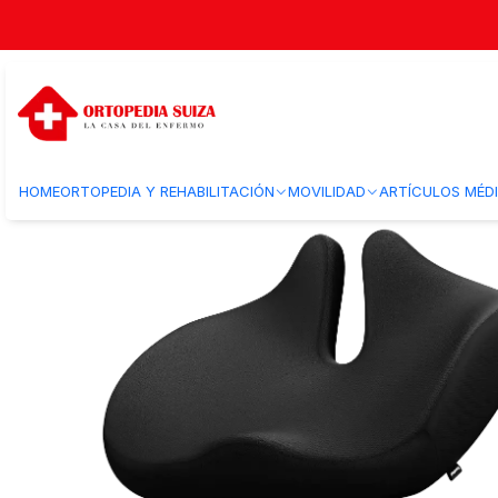
Inicio
Cuerpo
Cuello
Cojines
TM390 - Cojín Ergonómico con Car
HOME
ORTOPEDIA Y REHABILITACIÓN
MOVILIDAD
ARTÍCULOS MÉD