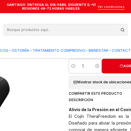
SANTIAGO: ENTREGA AL DÍA HÁBIL SIGUIENTE (L–V)
bón TheraFreedom - Theramart
Ver condiciones
REGIONES 48–72 HORAS HÁBILES
TM390 - Cojín 
TheraFreedom -
Agregar a la lista de favo
ICOS
OSTOMÍA
TRATAMIENTO COMPRESIVO
BIENESTAR
CONTACT
AGR
Cantidad
Mostrar stock de ubicacione
COMPARTIR ESTE PRODUCTO
DESCRIPCIÓN
Alivio de la Presión en el Cox
El Cojín TheraFreedom es la 
Diseñado para aliviar la presión
corporal de manera eficiente, 