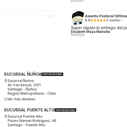
9/1/2023
Asiento Postural SitSm
5.0
2 reseñas
Súper rápido la entrega del p
Elizabeth Maya Mansilla
10/1/2023
SUCURSAL ÑUÑOA
PUNTO DE RECOGIDA
Sucursal Ñuñoa
Av. Irarrázaval, 3101
Santiago - Ñuñoa
Región Metropolitana - Chile
Ver más detalles
SUCURSAL PUENTE ALTO
PUNTO DE RECOGIDA
Sucursal Puente Alto
Paseo Manuel Rodriguez, 46
Santiago - Puente Alto