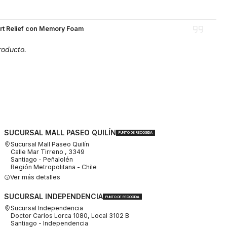
art Relief con Memory Foam
roducto.
SUCURSAL MALL PASEO QUILÍN
PUNTO DE RECOGIDA
Sucursal Mall Paseo Quilín
Calle Mar Tirreno , 3349
Santiago - Peñalolén
Región Metropolitana - Chile
Ver más detalles
SUCURSAL INDEPENDENCIA
PUNTO DE RECOGIDA
Sucursal Independencia
Doctor Carlos Lorca 1080, Local 3102 B
Santiago - Independencia