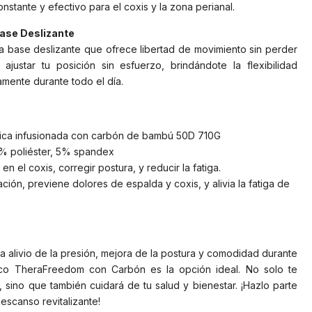
stante y efectivo para el coxis y la zona perianal.
ase Deslizante
a base deslizante que ofrece libertad de movimiento sin perder
 ajustar tu posición sin esfuerzo, brindándote la flexibilidad
ente durante todo el día.
stica infusionada con carbón de bambú 50D 710G
% poliéster, 5% spandex
n en el coxis, corregir postura, y reducir la fatiga.
ación, previene dolores de espalda y coxis, y alivia la fatiga de
a alivio de la presión, mejora de la postura y comodidad durante
ico TheraFreedom con Carbón es la opción ideal. No solo te
sino que también cuidará de tu salud y bienestar. ¡Hazlo parte
descanso revitalizante!