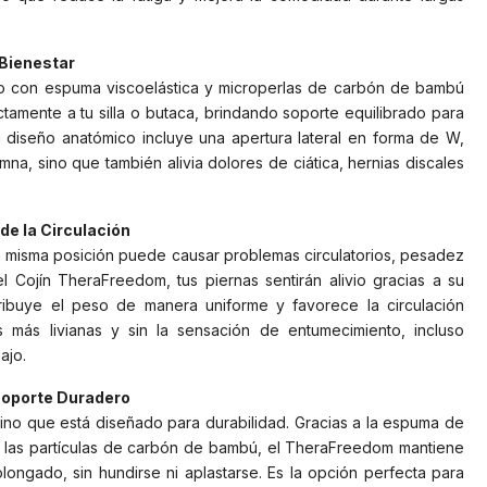
Bienestar
o con espuma viscoelástica y microperlas de carbón de bambú
amente a tu silla o butaca, brindando soporte equilibrado para
u diseño anatómico incluye una apertura lateral en forma de W,
na, sino que también alivia dolores de ciática, hernias discales
de la Circulación
misma posición puede causar problemas circulatorios, pesadez
 el Cojín TheraFreedom, tus piernas sentirán alivio gracias a su
ibuye el peso de manera uniforme y favorece la circulación
s más livianas y sin la sensación de entumecimiento, incluso
ajo.
Soporte Duradero
ino que está diseñado para durabilidad. Gracias a la espuma de
y las partículas de carbón de bambú, el TheraFreedom mantiene
longado, sin hundirse ni aplastarse. Es la opción perfecta para