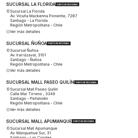
SUCURSAL LA FLORIDA
PUNTO DE RECOGIDA
Sucursal La Florida
Av. Vicuña Mackenna Poniente, 7287
Santiago - La Florida
Región Metropolitana - Chile
Ver más detalles
SUCURSAL ÑUÑOA
PUNTO DE RECOGIDA
Sucursal Ñuñoa
Av. Irarrázaval, 3101
Santiago - Ñuñoa
Región Metropolitana - Chile
Ver más detalles
SUCURSAL MALL PASEO QUILÍN
PUNTO DE RECOGIDA
Sucursal Mall Paseo Quilín
Calle Mar Tirreno , 3349
Santiago - Peñalolén
Región Metropolitana - Chile
Ver más detalles
SUCURSAL MALL APUMANQUE
PUNTO DE RECOGIDA
Sucursal Mall Apumanque
Av. Manquehue Sur, 31
Santiago - Las Condes