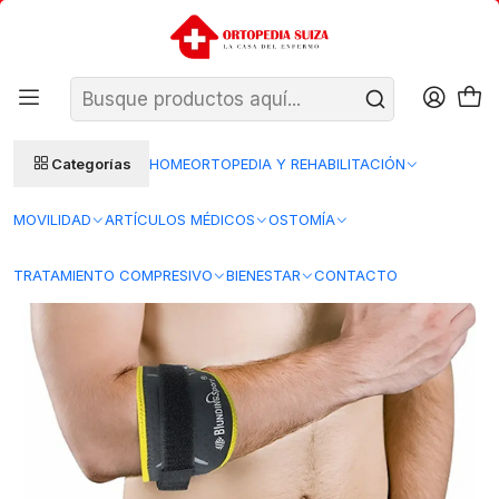
SANTIAGO: ENTREGA AL DÍA HÁBIL SIGUIENTE (L–V)
Ver condiciones
REGIONES 48–72 HORAS HÁBILES
Inicio
Ortopedia y Rehabilitacion
Ortopedia
Ortopedia Adulto
Codo
HM-13N - Soporte Codo Neoprene Simple - Blunding
Categorías
HOME
ORTOPEDIA Y REHABILITACIÓN
MOVILIDAD
ARTÍCULOS MÉDICOS
OSTOMÍA
TRATAMIENTO COMPRESIVO
BIENESTAR
CONTACTO