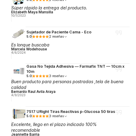
Súper rápido la entrega del producto.
Elizabeth Maya Mansilla
10/1/2023
Sujetador de Paciente Cama - Eco
5.0
2 reseñas
Es lonque buscaba
Marcela Wodehouse
4/6/2024
Gasa No Tejida Adhesiva — Farmafix TNT — 10cm x
10m
5.0
3 reseñas
Buen producto para personas postradas ,tela de buena
calidad
Bernardo Raul Avila Araya
4/9/2023
7517 URight Tiras Reactivas p-Glucosa 50 tiras
5.0
3 reseñas
Excelente, llego en el plazo indicado 100%
recomendable
Jeannette Barria