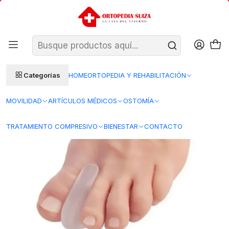
SANTIAGO: ENTREGA AL DÍA HÁBIL SIGUIENTE (L–V)
Ver condiciones
REGIONES 48–72 HORAS HÁBILES
Inicio
Bienestar
Cuidado del Pie
Separador Dedo Ergonómico Gel Lenox - Tallas
Categorías
HOME
ORTOPEDIA Y REHABILITACIÓN
MOVILIDAD
ARTÍCULOS MÉDICOS
OSTOMÍA
TRATAMIENTO COMPRESIVO
BIENESTAR
CONTACTO