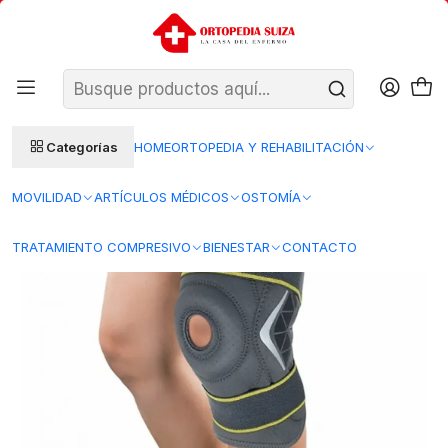
SANTIAGO: ENTREGA AL DÍA HÁBIL SIGUIENTE (L–V)
Ver condiciones
REGIONES 48–72 HORAS HÁBILES
Inicio
Ortopedia y Rehabilitacion
Ortopedia
Ortopedia Adulto
Rodilleras
MI-63 - Rodillera Policentrica – Blunding
Categorías
HOME
ORTOPEDIA Y REHABILITACIÓN
MOVILIDAD
ARTÍCULOS MÉDICOS
OSTOMÍA
TRATAMIENTO COMPRESIVO
BIENESTAR
CONTACTO