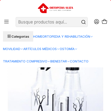
SANTIAGO: ENTREGA AL DÍA HÁBIL SIGUIENTE (L–V)
Ver condiciones
REGIONES 48–72 HORAS HÁBILES
Inicio
Insumos Medicos
Accesorios de Procedimiento
Pulverizador - Rociador Peluqueria-Barbería Transparente
Categorías
HOME
ORTOPEDIA Y REHABILITACIÓN
MOVILIDAD
ARTÍCULOS MÉDICOS
OSTOMÍA
TRATAMIENTO COMPRESIVO
BIENESTAR
CONTACTO