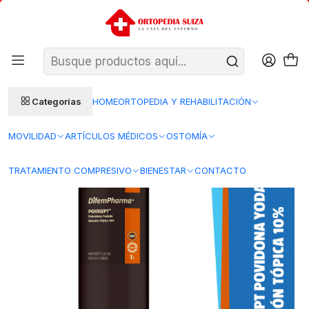
SANTIAGO: ENTREGA AL DÍA HÁBIL SIGUIENTE (L–V)
Ver condiciones
REGIONES 48–72 HORAS HÁBILES
Inicio
DIFEM
Povidona Yodada 10% POVISEPT — Medidas — DIFEMPHARMA
Categorías
HOME
ORTOPEDIA Y REHABILITACIÓN
MOVILIDAD
ARTÍCULOS MÉDICOS
OSTOMÍA
TRATAMIENTO COMPRESIVO
BIENESTAR
CONTACTO