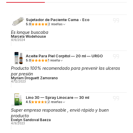
Sujetador de Paciente Cama - Eco
5.0
2 reseñas
Es lonque buscaba
Marcela Wodehouse
4/6/2024
Aceite Para Piel Corpitol — 20 ml — URGO
5.0
1 reseña
Producto 100% recomendado para prevenir las ulceras
por presión
Myriam Droguett Zamorano
4/12/2023
Lino 30 — Spray Linocare — 30 ml
4.5
2 reseñas
Super empresa responsable , envió rápido y buen
producto
Evelyn Sandoval Baeza
4/9/2023