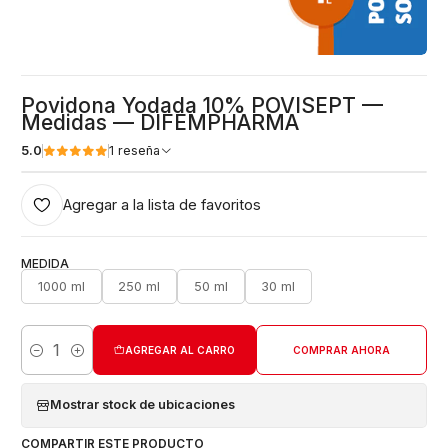
Povidona Yodada 10% POVISEPT —
Medidas — DIFEMPHARMA
5.0
1 reseña
Agregar a la lista de favoritos
MEDIDA
1000 ml
250 ml
50 ml
30 ml
AGREGAR AL CARRO
COMPRAR AHORA
Cantidad
Mostrar stock de ubicaciones
COMPARTIR ESTE PRODUCTO