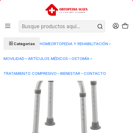
SANTIAGO: ENTREGA AL DÍA HÁBIL SIGUIENTE (L–V)
Ver condiciones
REGIONES 48–72 HORAS HÁBILES
Inicio
Movilidad
Artículos para el Baño
Sillas y Pisos para baño
Piso de ducha Circular- STRATTO M.D.
Categorías
HOME
ORTOPEDIA Y REHABILITACIÓN
MOVILIDAD
ARTÍCULOS MÉDICOS
OSTOMÍA
TRATAMIENTO COMPRESIVO
BIENESTAR
CONTACTO