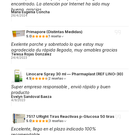
encontrado. La atención por Internet ha sido muy
buena, gracias.
Maria Eugenia Concha
26/4/2024
Primapore (Distintas Medidas)
5.0
1 reseña
Exelente parche y sobretodo lo que estoy muy
agradecida du rápida llegada, muy amables gracias
Teresa Rojas González
24/4/2023
Linocare Spray 30 ml — Pharmaplast (REF LINO-30)
4.5
2 reseñas
Super empresa responsable , envió rápido y buen
producto
Evelyn Sandoval Baeza
4/9/2023
7517 URight Tiras Reactivas p-Glucosa 50 tiras
5.0
3 reseñas
Excelente, llego en el plazo indicado 100%
recomendable