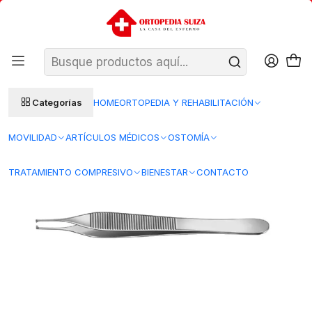
SANTIAGO: ENTREGA AL DÍA HÁBIL SIGUIENTE (L–V)
Ver condiciones
REGIONES 48–72 HORAS HÁBILES
Inicio
Insumos Medicos
Instrumentos quirurgicos
Pinzas quirurgicas
PINZA ADSON QUIRURGICA 12 CM
Categorías
HOME
ORTOPEDIA Y REHABILITACIÓN
MOVILIDAD
ARTÍCULOS MÉDICOS
OSTOMÍA
TRATAMIENTO COMPRESIVO
BIENESTAR
CONTACTO