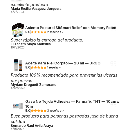
excelente producto
Maria Ercilia Vasquez Jorquera
4/2/2023
Asiento Postural SitSmart Relief con Memory Foam
5.0
2 reseñas
Súper rápido la entrega del producto.
Elizabeth Maya Mansilla
10/1/2023
Aceite Para Piel Corpitol — 20 ml — URGO
5.0
1 reseña
Producto 100% recomendado para prevenir las ulceras
por presión
Myriam Droguett Zamorano
4/12/2023
Gasa No Tejida Adhesiva — Farmafix TNT — 10cm x
10m
5.0
3 reseñas
Buen producto para personas postradas ,tela de buena
calidad
Bernardo Raul Avila Araya
4/9/2023