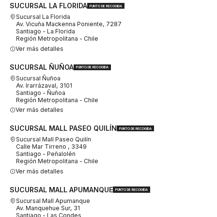
SUCURSAL LA FLORIDA
PUNTO DE RECOGIDA
Sucursal La Florida
Av. Vicuña Mackenna Poniente, 7287
Santiago - La Florida
Región Metropolitana - Chile
Ver más detalles
SUCURSAL ÑUÑOA
PUNTO DE RECOGIDA
Sucursal Ñuñoa
Av. Irarrázaval, 3101
Santiago - Ñuñoa
Región Metropolitana - Chile
Ver más detalles
SUCURSAL MALL PASEO QUILÍN
PUNTO DE RECOGIDA
Sucursal Mall Paseo Quilín
Calle Mar Tirreno , 3349
Santiago - Peñalolén
Región Metropolitana - Chile
Ver más detalles
SUCURSAL MALL APUMANQUE
PUNTO DE RECOGIDA
Sucursal Mall Apumanque
Av. Manquehue Sur, 31
Santiago - Las Condes