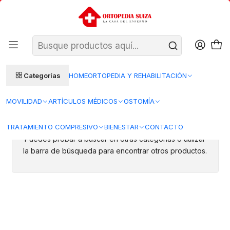
SANTIAGO: ENTREGA AL DÍA HÁBIL SIGUIENTE (L–V)
Ver condiciones
REGIONES 48–72 HORAS HÁBILES
Inicio
Cuerpo
Pierna
Protecci—n de Piernas
Protecci—n de Piernas
Categorías
HOME
ORTOPEDIA Y REHABILITACIÓN
MOVILIDAD
ARTÍCULOS MÉDICOS
OSTOMÍA
Todavía no hay productos disponibles aquí
TRATAMIENTO COMPRESIVO
BIENESTAR
CONTACTO
Puedes probar a buscar en otras categorías o utilizar
la barra de búsqueda para encontrar otros productos.