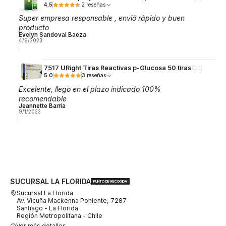
4.5
2 reseñas
Super empresa responsable , envió rápido y buen
producto
Evelyn Sandoval Baeza
4/9/2023
7517 URight Tiras Reactivas p-Glucosa 50 tiras
5.0
3 reseñas
Excelente, llego en el plazo indicado 100%
recomendable
Jeannette Barria
9/1/2023
SUCURSAL LA FLORIDA
PUNTO DE RECOGIDA
Sucursal La Florida
Av. Vicuña Mackenna Poniente, 7287
Santiago - La Florida
Región Metropolitana - Chile
Ver más detalles