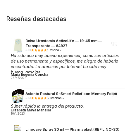
Reseñas destacadas
Bolsa Urostomia ActiveLife — 19-45 mm —
Transparente — 64927
5.0
1 reseña
Ha sido una muy buena experiencia, como son artículos
de uso permanente y específicos, me alegro de haberlo
encontrado. La atención por Internet ha sido muy
buena, gracias.
Maria Eugenia Concha
26/4/2024
Asiento Postural SitSmart Relief con Memory Foam
5.0
2 reseñas
Súper rápido la entrega del producto.
Elizabeth Maya Mansilla
10/1/2023
Linocare Spray 30 ml — Pharmaplast (REF LINO-30)