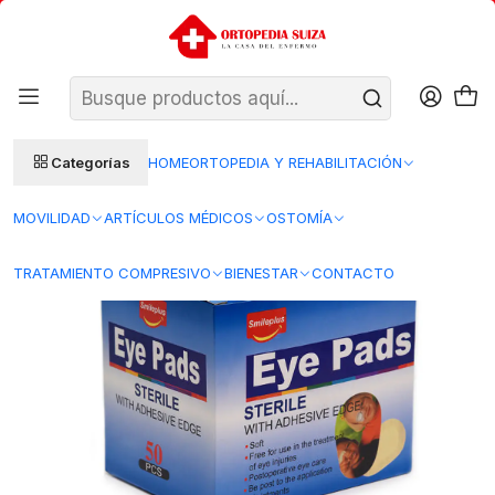
SANTIAGO: ENTREGA AL DÍA HÁBIL SIGUIENTE (L–V)
Ver condiciones
REGIONES 48–72 HORAS HÁBILES
Inicio
Insumos Medicos
Curacion herida
Apositos
HY9204 – Parche Ocular Smileplus x50 Unid
Categorías
HOME
ORTOPEDIA Y REHABILITACIÓN
MOVILIDAD
ARTÍCULOS MÉDICOS
OSTOMÍA
TRATAMIENTO COMPRESIVO
BIENESTAR
CONTACTO