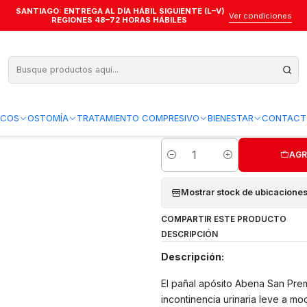
SANTIAGO: ENTREGA AL DÍA HÁBIL SIGUIENTE (L–V)
 4 Premium — 30 Unidades
Ver condiciones
REGIONES 48–72 HORAS HÁBILES
Pañal Apósito 
Unidades
Agregar a la lista de favo
ICOS
OSTOMÍA
TRATAMIENTO COMPRESIVO
BIENESTAR
CONTACT
AGR
Cantidad
Mostrar stock de ubicacione
COMPARTIR ESTE PRODUCTO
DESCRIPCIÓN
Descripción:
El pañal apósito Abena San Pre
incontinencia urinaria leve a m