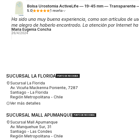
Bolsa Urostomia ActiveLife — 19-45 mm — Transparente
5.0
1 reseña
Ha sido una muy buena experiencia, como son artículos de us
me alegro de haberlo encontrado. La atención por Internet ha
Maria Eugenia Concha
26/4/2024
SUCURSAL LA FLORIDA
PUNTO DE RECOGIDA
Sucursal La Florida
Av. Vicuña Mackenna Poniente, 7287
Santiago - La Florida
Región Metropolitana - Chile
Ver más detalles
SUCURSAL MALL APUMANQUE
PUNTO DE RECOGIDA
Sucursal Mall Apumanque
Av. Manquehue Sur, 31
Santiago - Las Condes
Región Metropolitana - Chile