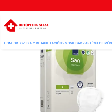
Inicio
Bienestar
Incontinencia
Pañales
Pañal Apósito — Abena San
HOME
ORTOPEDIA Y REHABILITACIÓN
MOVILIDAD
ARTÍCULOS MÉD