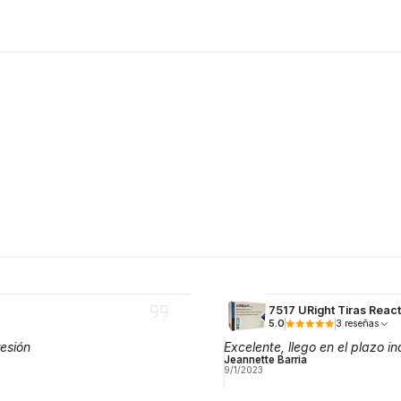
7517 URight Tiras React
5.0
3 reseñas
esión
Excelente, llego en el plazo
Jeannette Barria
9/1/2023