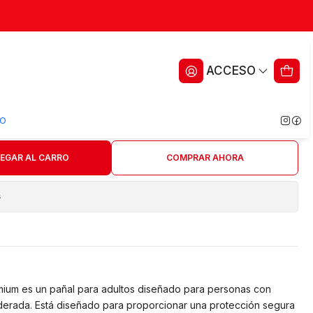
— Abena San 4 Premium — 30
ACCESO
ritos
O
EGAR AL CARRO
COMPRAR AHORA
s
mium es un pañal para adultos diseñado para personas con
oderada. Está diseñado para proporcionar una protección segura