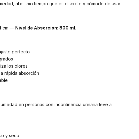
humedad, al mismo tiempo que es discreto y cómodo de usar.
4 cm —
Nivel de Absorción: 800 ml.
juste perfecto
grados
iza los olores
a rápida absorción
able
humedad en personas con incontinencia urinaria leve a
co y seco