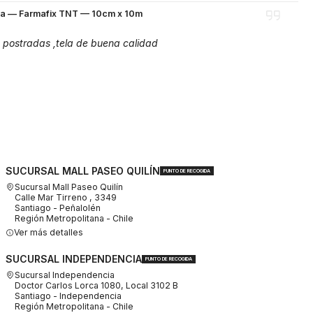
va — Farmafix TNT — 10cm x 10m
 postradas ,tela de buena calidad
SUCURSAL MALL PASEO QUILÍN
PUNTO DE RECOGIDA
Sucursal Mall Paseo Quilín
Calle Mar Tirreno , 3349
Santiago - Peñalolén
Región Metropolitana - Chile
Ver más detalles
SUCURSAL INDEPENDENCIA
PUNTO DE RECOGIDA
Sucursal Independencia
Doctor Carlos Lorca 1080, Local 3102 B
Santiago - Independencia
Región Metropolitana - Chile