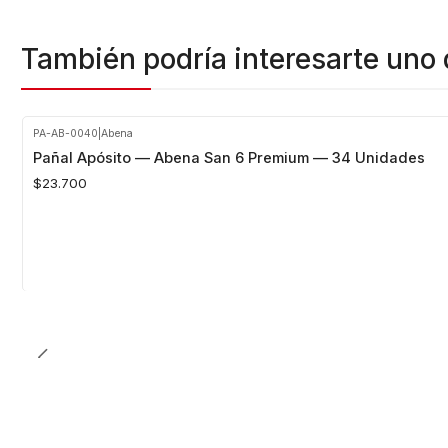
También podría interesarte uno 
PA-AB-0040
|
Abena
Pañal Apósito — Abena San 6 Premium — 34 Unidades
$23.700
Cantidad