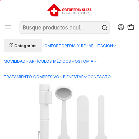
SANTIAGO: ENTREGA AL DÍA HÁBIL SIGUIENTE (L–V)
Ver condiciones
REGIONES 48–72 HORAS HÁBILES
Inicio
Bienestar
Diagnóstico y monitoreo
Otoscopios
Otoscopio 69755 con Luz Flents
Categorías
HOME
ORTOPEDIA Y REHABILITACIÓN
MOVILIDAD
ARTÍCULOS MÉDICOS
OSTOMÍA
TRATAMIENTO COMPRESIVO
BIENESTAR
CONTACTO