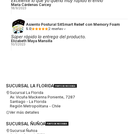
Excelente lo que yo quería muy rápido el envió
María Cárdenas Carcey
18/9/2023
Asiento Postural SitSmart Relief con Memory Foam
5.0
2 reseñas
Súper rápido la entrega del producto.
Elizabeth Maya Mansilla
10/1/2023
SUCURSAL LA FLORIDA
PUNTO DE RECOGIDA
Sucursal La Florida
Av. Vicuña Mackenna Poniente, 7287
Santiago - La Florida
Región Metropolitana - Chile
Ver más detalles
SUCURSAL ÑUÑOA
PUNTO DE RECOGIDA
Sucursal Ñuñoa