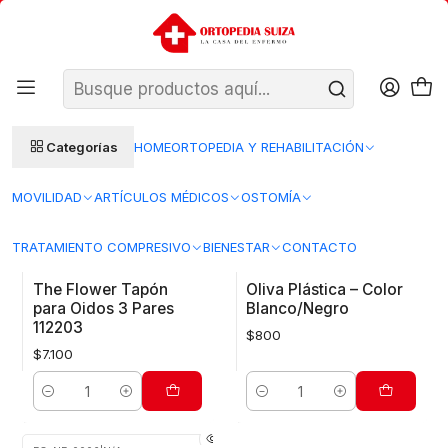
SANTIAGO: ENTREGA AL DÍA HÁBIL SIGUIENTE (L–V)
Ver condiciones
REGIONES 48–72 HORAS HÁBILES
Inicio
Cuerpo
Oídos
Oídos
Categorías
HOME
ORTOPEDIA Y REHABILITACIÓN
FILTROS
MOVILIDAD
ARTÍCULOS MÉDICOS
OSTOMÍA
TRATAMIENTO COMPRESIVO
BIENESTAR
CONTACTO
TP-OI-0001
|
The Flower
FO-NE-0008
|
N/A
The Flower Tapón
Oliva Plástica – Color
para Oidos 3 Pares
Blanco/Negro
112203
$800
$7.100
Cantidad
Cantidad