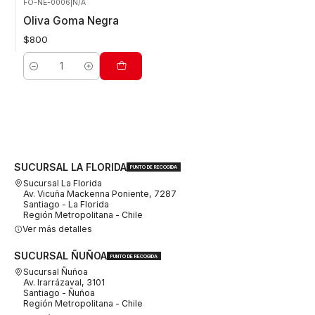
FO-NE-0006
|
N/A
Oliva Goma Negra
$800
Cantidad
SUCURSAL LA FLORIDA
PUNTO DE RECOGIDA
Sucursal La Florida
Av. Vicuña Mackenna Poniente, 7287
Santiago - La Florida
Región Metropolitana - Chile
Ver más detalles
SUCURSAL ÑUÑOA
PUNTO DE RECOGIDA
Sucursal Ñuñoa
Av. Irarrázaval, 3101
Santiago - Ñuñoa
Región Metropolitana - Chile