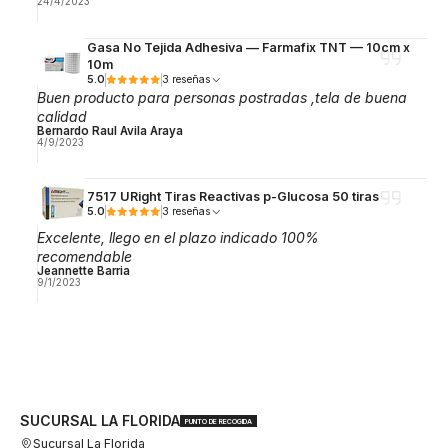
24/4/2023
Gasa No Tejida Adhesiva — Farmafix TNT — 10cm x
10m
5.0
3 reseñas
Buen producto para personas postradas ,tela de buena
calidad
Bernardo Raul Avila Araya
4/9/2023
7517 URight Tiras Reactivas p-Glucosa 50 tiras
5.0
3 reseñas
Excelente, llego en el plazo indicado 100%
recomendable
Jeannette Barria
9/1/2023
SUCURSAL LA FLORIDA
PUNTO DE RECOGIDA
Sucursal La Florida