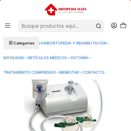
SANTIAGO: ENTREGA AL DÍA HÁBIL SIGUIENTE (L–V)
Ver condiciones
REGIONES 48–72 HORAS HÁBILES
Inicio
Insumos Medicos
Terapia Respiratoria
Nebulizacion y Administracion de medicamentos
NE- C801 - Nebulizador para Adulto - Omron
Categorías
HOME
ORTOPEDIA Y REHABILITACIÓN
MOVILIDAD
ARTÍCULOS MÉDICOS
OSTOMÍA
TRATAMIENTO COMPRESIVO
BIENESTAR
CONTACTO