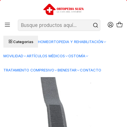
SANTIAGO: ENTREGA AL DÍA HÁBIL SIGUIENTE (L–V)
Ver condiciones
REGIONES 48–72 HORAS HÁBILES
Inicio
Insumos Medicos
Insumos desechables
Extraccion de sangre - Flebotomia
Accesorios
E-9100 - Ligadura Toma de Muestra con Velcro - Blunding
Categorías
HOME
ORTOPEDIA Y REHABILITACIÓN
MOVILIDAD
ARTÍCULOS MÉDICOS
OSTOMÍA
TRATAMIENTO COMPRESIVO
BIENESTAR
CONTACTO